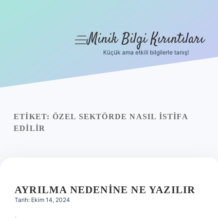
Minik Bilgi Kırıntıları
menüyü
aç
Küçük ama etkili bilgilerle tanış!
Anasayfa
Gizlilik Politikası
Yasal Uyarı
ETIKET:
ÖZEL SEKTÖRDE NASIL ISTIFA
EDILIR
Hakkımızda
AYRILMA NEDENINE NE YAZILIR
Tarih: Ekim 14, 2024