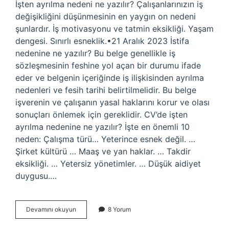
İşten ayrılma nedeni ne yazılır? Çalışanlarınızın iş
değişikliğini düşünmesinin en yaygın on nedeni
şunlardır. İş motivasyonu ve tatmin eksikliği. Yaşam
dengesi. Sınırlı esneklik.•21 Aralık 2023 İstifa
nedenine ne yazılır? Bu belge genellikle iş
sözleşmesinin feshine yol açan bir durumu ifade
eder ve belgenin içeriğinde iş ilişkisinden ayrılma
nedenleri ve fesih tarihi belirtilmelidir. Bu belge
işverenin ve çalışanın yasal haklarını korur ve olası
sonuçları önlemek için gereklidir. CV’de işten
ayrılma nedenine ne yazılır? İşte en önemli 10
neden: Çalışma türü… Yeterince esnek değil. …
Şirket kültürü … Maaş ve yan haklar. … Takdir
eksikliği. … Yetersiz yönetimler. … Düşük aidiyet
duygusu.…
Ayrılma
Devamını okuyun
8 Yorum
Nedenine
Ne