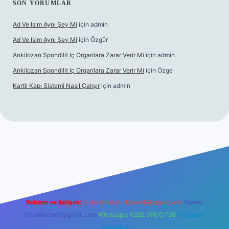
SON YORUMLAR
Ad Ve Isim Aynı Şey Mi
için
admin
Ad Ve Isim Aynı Şey Mi
için
Özgür
Ankilozan Spondilit Iç Organlara Zarar Verir Mi
için
admin
Ankilozan Spondilit Iç Organlara Zarar Verir Mi
için
Özge
Kartlı Kapı Sistemi Nasıl Çalışır
için
admin
bet
Reklam ve İletişim:
E-mail:
backlinkpaneli@gmail.com
Teams:
forumhizmeti@gmail.com
Whatsapp: 0262 606 0 726
Telegram:
@karabul