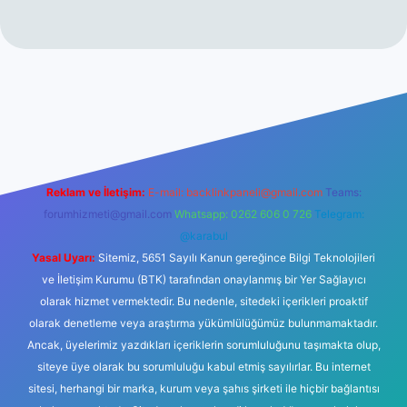
et
Reklam ve İletişim:
E-mail:
backlinkpaneli@gmail.com
Teams:
forumhizmeti@gmail.com
Whatsapp: 0262 606 0 726
Telegram:
@karabul
Yasal Uyarı:
Sitemiz, 5651 Sayılı Kanun gereğince Bilgi Teknolojileri
ve İletişim Kurumu (BTK) tarafından onaylanmış bir Yer Sağlayıcı
olarak hizmet vermektedir. Bu nedenle, sitedeki içerikleri proaktif
olarak denetleme veya araştırma yükümlülüğümüz bulunmamaktadır.
Ancak, üyelerimiz yazdıkları içeriklerin sorumluluğunu taşımakta olup,
siteye üye olarak bu sorumluluğu kabul etmiş sayılırlar. Bu internet
sitesi, herhangi bir marka, kurum veya şahıs şirketi ile hiçbir bağlantısı