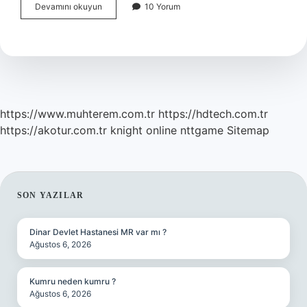
Panik
Devamını okuyun
10 Yorum
Atak
Hangi
Hastalıklara
Yol
Açar
https://www.muhterem.com.tr
https://hdtech.com.tr
https://akotur.com.tr
knight online
nttgame
Sitemap
SIDEBAR
SON YAZILAR
Dinar Devlet Hastanesi MR var mı ?
Ağustos 6, 2026
Kumru neden kumru ?
Ağustos 6, 2026