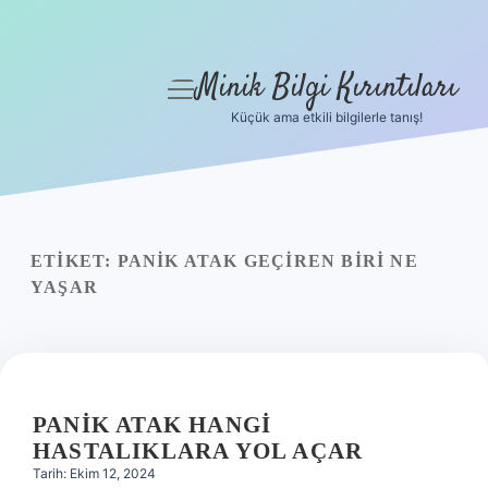
Minik Bilgi Kırıntıları
menüyü
aç
Küçük ama etkili bilgilerle tanış!
Anasayfa
Gizlilik Politikası
Yasal Uyarı
ETIKET:
PANIK ATAK GEÇIREN BIRI NE
YAŞAR
Hakkımızda
PANIK ATAK HANGI
HASTALIKLARA YOL AÇAR
Tarih: Ekim 12, 2024