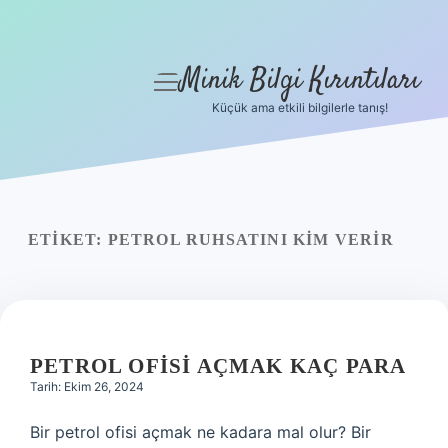
Minik Bilgi Kırıntıları
menüyü
aç
Küçük ama etkili bilgilerle tanış!
Anasayfa
Gizlilik Politikası
Yasal Uyarı
ETIKET:
PETROL RUHSATINI KIM VERIR
Hakkımızda
PETROL OFISI AÇMAK KAÇ PARA
Tarih: Ekim 26, 2024
Bir petrol ofisi açmak ne kadara mal olur? Bir