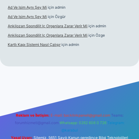
Ad Ve Isim Aynı Şey Mi
için
admin
Ad Ve Isim Aynı Şey Mi
için
Özgür
Ankilozan Spondilit Iç Organlara Zarar Verir Mi
için
admin
Ankilozan Spondilit Iç Organlara Zarar Verir Mi
için
Özge
Kartlı Kapı Sistemi Nasıl Çalışır
için
admin
bet
Reklam ve İletişim:
E-mail:
backlinkpaneli@gmail.com
Teams:
forumhizmeti@gmail.com
Whatsapp: 0262 606 0 726
Telegram:
@karabul
Yasal Uyarı:
Sitemiz, 5651 Sayılı Kanun gereğince Bilgi Teknolojileri