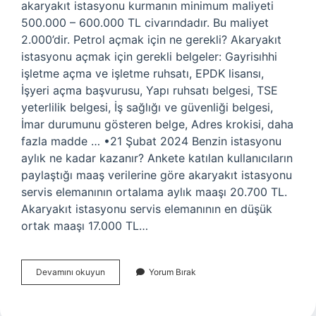
akaryakıt istasyonu kurmanın minimum maliyeti
500.000 – 600.000 TL civarındadır. Bu maliyet
2.000’dir. Petrol açmak için ne gerekli? Akaryakıt
istasyonu açmak için gerekli belgeler: Gayrisıhhi
işletme açma ve işletme ruhsatı, EPDK lisansı,
İşyeri açma başvurusu, Yapı ruhsatı belgesi, TSE
yeterlilik belgesi, İş sağlığı ve güvenliği belgesi,
İmar durumunu gösteren belge, Adres krokisi, daha
fazla madde … •21 Şubat 2024 Benzin istasyonu
aylık ne kadar kazanır? Ankete katılan kullanıcıların
paylaştığı maaş verilerine göre akaryakıt istasyonu
servis elemanının ortalama aylık maaşı 20.700 TL.
Akaryakıt istasyonu servis elemanının en düşük
ortak maaşı 17.000 TL…
Petrol
Devamını okuyun
Yorum Bırak
Ofisi
Açmak
Kaç