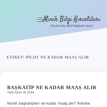
Minik Bilgi Kırıntıları
menüyü
aç
Küçük ama etkili bilgilerle tanış!
Anasayfa
Gizlilik Politikası
Yasal Uyarı
ETIKET:
PILOT NE KADAR MAAŞ ALIR
Hakkımızda
BAŞKATIP NE KADAR MAAŞ ALIR
Tarih: Ekim 18, 2024
Noter başkatipleri ne kadar maaş alır? Ankete