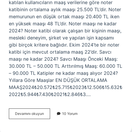
katılan kullanıcıların maaş verilerine göre noter
katibinin ortalama aylık maaşı 25.500 TL’dir. Noter
memurunun en düşük ortak maaşı 20.400 TL iken
en yüksek maaşı 48 TL’dir. Noter maaşı ne kadar
2024? Noter katibi olarak çalışan bir kişinin maaşı,
mesleki deneyim, şirket ve yapılan işin kapsamı
gibi birçok kritere bağlıdır. Ekim 2024’te bir noter
katibi için mevcut ortalama maaş 22’dir. Savcı
maaşı ne kadar 2024? Savcı Maaşı Önceki Maaş:
30.000 TL – 50.000 TL Arttırılmış Maaş: 60.000 TL
– 90.000 TL Katipler ne kadar maaş alıyor 2024?
Yıllara Göre Maaşlar EN DÜŞÜK ORTALAMA
MAAŞ2024₺20.572₺25.715₺2023₺12.506₺15.632₺
2022₺5.944₺7.430₺2021₺2.846₺3.…
Başkatip
Devamını okuyun
10 Yorum
Ne
Kadar
Maaş