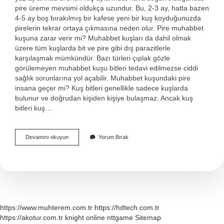
pire üreme mevsimi oldukça uzundur. Bu, 2-3 ay, hatta bazen
4-5 ay boş bırakılmış bir kafese yeni bir kuş koyduğunuzda
pirelerin tekrar ortaya çıkmasına neden olur. Pire muhabbet
kuşuna zarar verir mi? Muhabbet kuşları da dahil olmak
üzere tüm kuşlarda bit ve pire gibi dış parazitlerle
karşılaşmak mümkündür. Bazı türleri çıplak gözle
görülemeyen muhabbet kuşu bitleri tedavi edilmezse ciddi
sağlık sorunlarına yol açabilir. Muhabbet kuşundaki pire
insana geçer mi? Kuş bitleri genellikle sadece kuşlarda
bulunur ve doğrudan kişiden kişiye bulaşmaz. Ancak kuş
bitleri kuş…
Kuşlarda
Devamını okuyun
Yorum Bırak
Pire
Olduğu
Nasıl
Anlaşılır
https://www.muhterem.com.tr
https://hdtech.com.tr
https://akotur.com.tr
knight online
nttgame
Sitemap