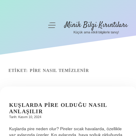
Minik Bilgi Kırıntıları
menüyü
aç
Küçük ama etkili bilgilerle tanış!
Anasayfa
Gizlilik Politikası
Yasal Uyarı
ETIKET:
PIRE NASIL TEMIZLENIR
Hakkımızda
KUŞLARDA PIRE OLDUĞU NASIL
ANLAŞILIR
Tarih: Kasım 10, 2024
Kuşlarda pire neden olur? Pireler sıcak havalarda, özellikle
yaz aylarında ürerler. Kış aylarında, hava soğuk olduğunda,