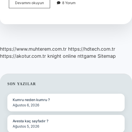
Planlama
Devamını okuyun
8 Yorum
Becerisi
Nasıl
Geliştirilir
https://www.muhterem.com.tr
https://hdtech.com.tr
https://akotur.com.tr
knight online
nttgame
Sitemap
SIDEBAR
SON YAZILAR
Kumru neden kumru ?
Ağustos 6, 2026
Avesta kaç sayfadır ?
Ağustos 5, 2026