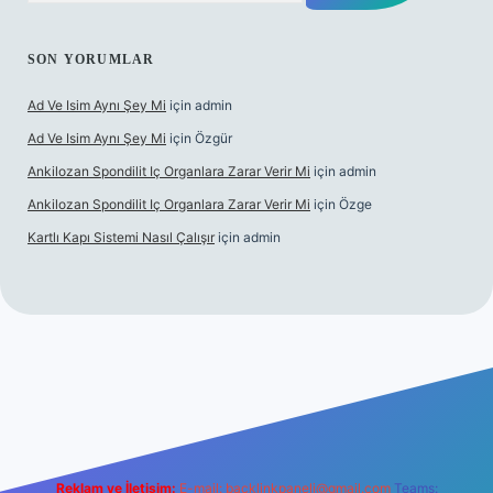
SON YORUMLAR
Ad Ve Isim Aynı Şey Mi
için
admin
Ad Ve Isim Aynı Şey Mi
için
Özgür
Ankilozan Spondilit Iç Organlara Zarar Verir Mi
için
admin
Ankilozan Spondilit Iç Organlara Zarar Verir Mi
için
Özge
Kartlı Kapı Sistemi Nasıl Çalışır
için
admin
et
Reklam ve İletişim:
E-mail:
backlinkpaneli@gmail.com
Teams: