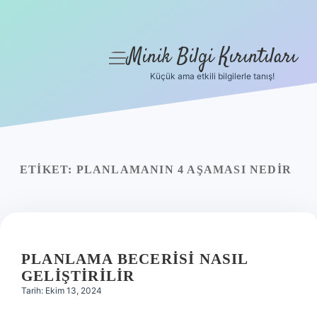
Minik Bilgi Kırıntıları
menüyü
aç
Küçük ama etkili bilgilerle tanış!
Anasayfa
Gizlilik Politikası
Yasal Uyarı
ETIKET:
PLANLAMANIN 4 AŞAMASI NEDIR
Hakkımızda
PLANLAMA BECERISI NASIL
GELIŞTIRILIR
Tarih: Ekim 13, 2024