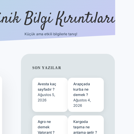
nik Bilgi Kırıntıları
Küçük ama etkili bilgilerle tanış!
ilbet
SIDEBAR
SON YAZILAR
Avesta kaç
Arapçada
sayfadır ?
kurba ne
Ağustos 5,
demek ?
2026
Ağustos 4,
2026
Agro ne
Kargoda
demek
taşıma ne
Valorant ?
anlama gelir ?