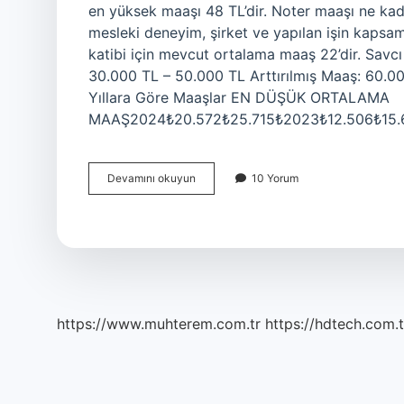
en yüksek maaşı 48 TL’dir. Noter maaşı ne kada
mesleki deneyim, şirket ve yapılan işin kapsamı
katibi için mevcut ortalama maaş 22’dir. Sav
30.000 TL – 50.000 TL Arttırılmış Maaş: 60.0
Yıllara Göre Maaşlar EN DÜŞÜK ORTALAMA
MAAŞ2024₺20.572₺25.715₺2023₺12.506₺15.
Başkatip
Devamını okuyun
10 Yorum
Ne
Kadar
Maaş
Alır
https://www.muhterem.com.tr
https://hdtech.com.t