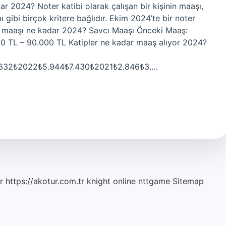
r 2024? Noter katibi olarak çalışan bir kişinin maaşı,
 gibi birçok kritere bağlıdır. Ekim 2024’te bir noter
cı maaşı ne kadar 2024? Savcı Maaşı Önceki Maaş:
00 TL – 90.000 TL Katipler ne kadar maaş alıyor 2024?
632₺2022₺5.944₺7.430₺2021₺2.846₺3.…
r
https://akotur.com.tr
knight online
nttgame
Sitemap