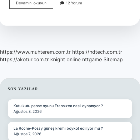
Bioxcin
Devamını okuyun
12 Yorum
Şampuan
Hangi
Ülkeye
Ait
https://www.muhterem.com.tr
https://hdtech.com.tr
https://akotur.com.tr
knight online
nttgame
Sitemap
SIDEBAR
SON YAZILAR
Kutu kutu pense oyunu Fransızca nasıl oynanıyor ?
Ağustos 8, 2026
La Roche-Posay güneş kremi boykot ediliyor mu ?
Ağustos 7, 2026