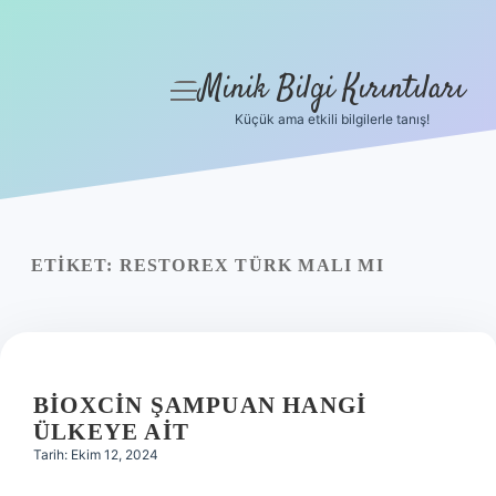
Minik Bilgi Kırıntıları
menüyü
aç
Küçük ama etkili bilgilerle tanış!
Anasayfa
Gizlilik Politikası
Yasal Uyarı
ETIKET:
RESTOREX TÜRK MALI MI
Hakkımızda
BIOXCIN ŞAMPUAN HANGI
ÜLKEYE AIT
Tarih: Ekim 12, 2024