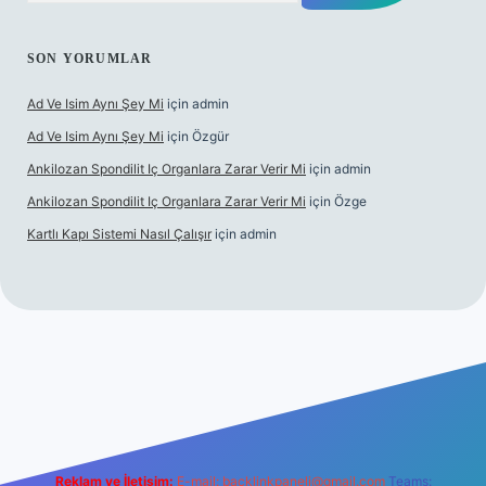
SON YORUMLAR
Ad Ve Isim Aynı Şey Mi
için
admin
Ad Ve Isim Aynı Şey Mi
için
Özgür
Ankilozan Spondilit Iç Organlara Zarar Verir Mi
için
admin
Ankilozan Spondilit Iç Organlara Zarar Verir Mi
için
Özge
Kartlı Kapı Sistemi Nasıl Çalışır
için
admin
t
Reklam ve İletişim:
E-mail:
backlinkpaneli@gmail.com
Teams: