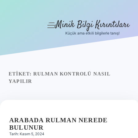
Minik Bilgi Kırıntıları
menüyü
aç
Küçük ama etkili bilgilerle tanış!
Anasayfa
Gizlilik Politikası
Yasal Uyarı
ETIKET:
RULMAN KONTROLÜ NASIL
YAPILIR
Hakkımızda
ARABADA RULMAN NEREDE
BULUNUR
Tarih: Kasım 5, 2024