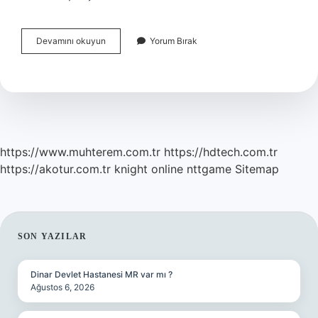
Arabada
Devamını okuyun
Yorum Bırak
Rulman
Nerede
Bulunur
https://www.muhterem.com.tr
https://hdtech.com.tr
https://akotur.com.tr
knight online
nttgame
Sitemap
SIDEBAR
SON YAZILAR
Dinar Devlet Hastanesi MR var mı ?
Ağustos 6, 2026