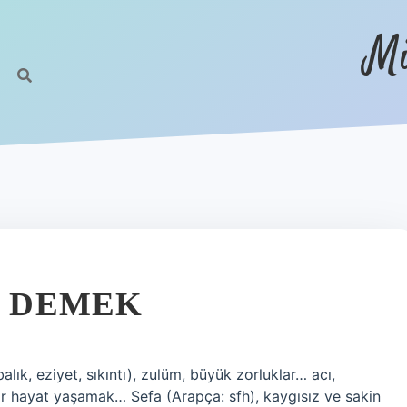
Mi
E DEMEK
ık, eziyet, sıkıntı), zulüm, büyük zorluklar… acı,
 hayat yaşamak… Sefa (Arapça: sfh), kaygısız ve sakin