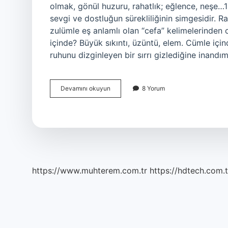
olmak, gönül huzuru, rahatlık; eğlence, neşe
sevgi ve dostluğun sürekliliğinin simgesidir. 
zulümle eş anlamlı olan “cefa” kelimelerinden 
içinde? Büyük sıkıntı, üzüntü, elem. Cümle için
ruhunu dizginleyen bir sırrı gizlediğine inan
Sefa
Devamını okuyun
8 Yorum
Ile
Cefa
Ne
Demek
https://www.muhterem.com.tr
https://hdtech.com.t