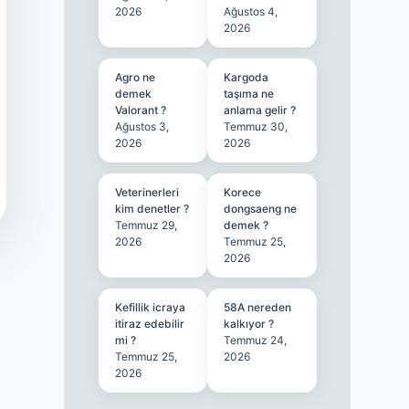
2026
Ağustos 4,
2026
Agro ne
Kargoda
demek
taşıma ne
Valorant ?
anlama gelir ?
Ağustos 3,
Temmuz 30,
2026
2026
Veterinerleri
Korece
kim denetler ?
dongsaeng ne
Temmuz 29,
demek ?
2026
Temmuz 25,
2026
Kefillik icraya
58A nereden
itiraz edebilir
kalkıyor ?
mi ?
Temmuz 24,
Temmuz 25,
2026
2026