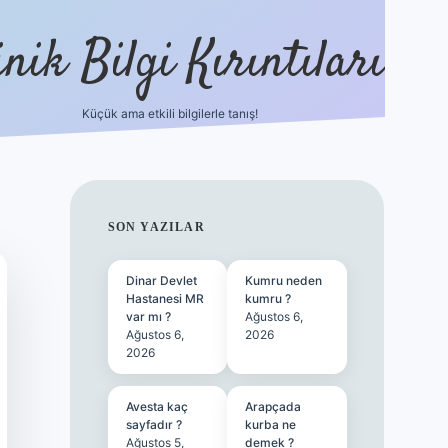
nik Bilgi Kırıntıları
Küçük ama etkili bilgilerle tanış!
ilbet
SIDEBAR
SON YAZILAR
Dinar Devlet
Kumru neden
Hastanesi MR
kumru ?
var mı ?
Ağustos 6,
Ağustos 6,
2026
2026
Avesta kaç
Arapçada
sayfadır ?
kurba ne
Ağustos 5,
demek ?