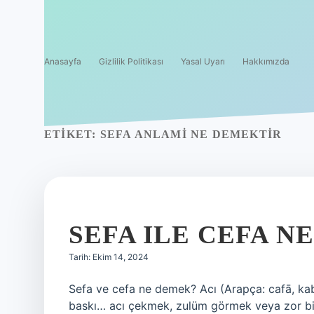
Anasayfa
Gizlilik Politikası
Yasal Uyarı
Hakkımızda
ETIKET:
SEFA ANLAMI NE DEMEKTIR
SEFA ILE CEFA N
Tarih: Ekim 14, 2024
Sefa ve cefa ne demek? Acı (Arapça: cafā, kabal
baskı… acı çekmek, zulüm görmek veya zor bir