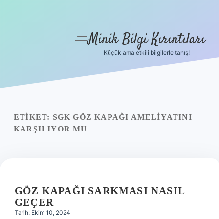
Minik Bilgi Kırıntıları
menüyü
aç
Küçük ama etkili bilgilerle tanış!
Anasayfa
Gizlilik Politikası
Yasal Uyarı
ETIKET:
SGK GÖZ KAPAĞI AMELIYATINI
KARŞILIYOR MU
Hakkımızda
GÖZ KAPAĞI SARKMASI NASIL
GEÇER
Tarih: Ekim 10, 2024