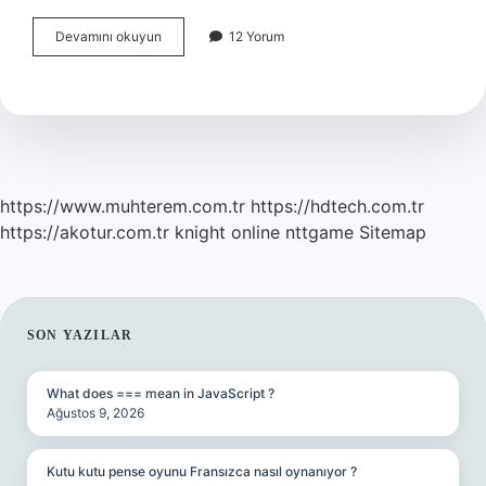
Göz
Devamını okuyun
12 Yorum
Kapağı
Sarkması
Nasıl
Geçer
https://www.muhterem.com.tr
https://hdtech.com.tr
https://akotur.com.tr
knight online
nttgame
Sitemap
SIDEBAR
SON YAZILAR
What does === mean in JavaScript ?
Ağustos 9, 2026
Kutu kutu pense oyunu Fransızca nasıl oynanıyor ?