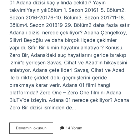
01 Adana dizisi kaç yılında çekildi? Yayın
takvimiYayın yılıBölüm 1. Sezon 20161-5. Bölüm2.
Sezon 2016-20176-10. Bölüm3. Sezon 201711-18.
Bölüm4. Sezon 201819-29. Bölüm2 daha fazla satır
Adanalı dizisi nerede çekiliyor? Adana Çengelköy,
Silivri Beyoğlu ve daha birçok ilçede çekimler
yapıldı. Sıfır Bir kimin hayatını anlatıyor? Konusu.
Zero Bir, Adana’daki suç hayatlarını geride bırakıp
İzmir’e yerleşen Savaş, Cihat ve Azad’ın hikayesini
anlatıyor. Adana çete lideri Savaş, Cihat ve Azad
ile birlikte şiddet dolu geçmişlerini geride
bırakmaya karar verir. Adana 01 filmi hangi
platformda? Zero One – Zero One filmini Adana
BluTV’de izleyin. Adana 01 nerede çekiliyor? Adana
Zero Bir dizisi isminden de…
01
Devamını okuyun
14 Yorum
Adana
Dizisi