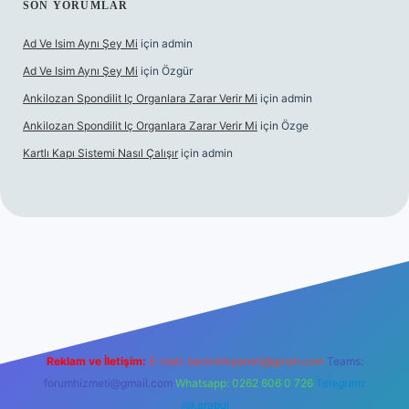
SON YORUMLAR
Ad Ve Isim Aynı Şey Mi
için
admin
Ad Ve Isim Aynı Şey Mi
için
Özgür
Ankilozan Spondilit Iç Organlara Zarar Verir Mi
için
admin
Ankilozan Spondilit Iç Organlara Zarar Verir Mi
için
Özge
Kartlı Kapı Sistemi Nasıl Çalışır
için
admin
bet
Reklam ve İletişim:
E-mail:
backlinkpaneli@gmail.com
Teams:
forumhizmeti@gmail.com
Whatsapp: 0262 606 0 726
Telegram:
@karabul