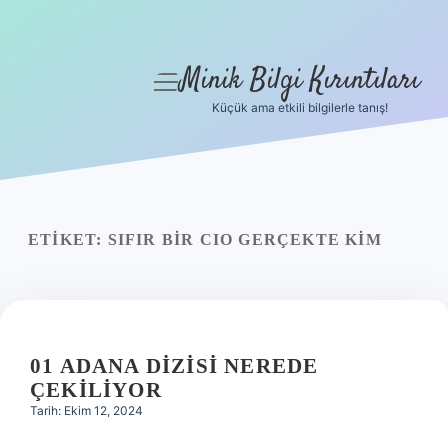
Minik Bilgi Kırıntıları
menüyü
aç
Küçük ama etkili bilgilerle tanış!
Anasayfa
Gizlilik Politikası
Yasal Uyarı
ETIKET:
SIFIR BIR CIO GERÇEKTE KIM
Hakkımızda
01 ADANA DIZISI NEREDE
ÇEKILIYOR
Tarih: Ekim 12, 2024