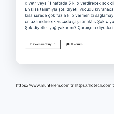
diyet” veya “1 haftada 5 kilo verdirecek şok diye
En kısa tanımıyla şok diyeti, vücudu kıvranac
kısa sürede çok fazla kilo vermenizi sağlamayı 
en aza indirerek vücudu şaşırtmaktır. Şok diye
Şok diyetler yağ yakar mı? Çarpışma diyetleri
Şok
Devamını okuyun
6 Yorum
Diyet
Ne
Demek
https://www.muhterem.com.tr
https://hdtech.com.t