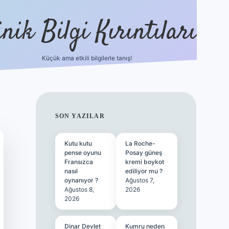
nik Bilgi Kırıntıları
Küçük ama etkili bilgilerle tanış!
ilbet
SIDEBAR
SON YAZILAR
Kutu kutu
La Roche-
pense oyunu
Posay güneş
Fransızca
kremi boykot
nasıl
ediliyor mu ?
oynanıyor ?
Ağustos 7,
Ağustos 8,
2026
2026
Dinar Devlet
Kumru neden