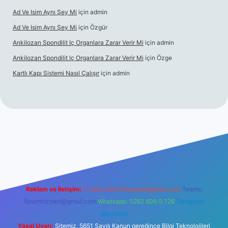
Ad Ve Isim Aynı Şey Mi
için
admin
Ad Ve Isim Aynı Şey Mi
için
Özgür
Ankilozan Spondilit Iç Organlara Zarar Verir Mi
için
admin
Ankilozan Spondilit Iç Organlara Zarar Verir Mi
için
Özge
Kartlı Kapı Sistemi Nasıl Çalışır
için
admin
lbet
Reklam ve İletişim:
E-mail:
backlinkpaneli@gmail.com
Teams:
forumhizmeti@gmail.com
Whatsapp: 0262 606 0 726
Telegram:
@karabul
Yasal Uyarı:
Sitemiz, 5651 Sayılı Kanun gereğince Bilgi Teknolojileri