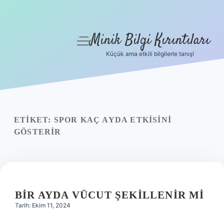
Minik Bilgi Kırıntıları
menüyü
aç
Küçük ama etkili bilgilerle tanış!
Anasayfa
Gizlilik Politikası
Yasal Uyarı
ETIKET:
SPOR KAÇ AYDA ETKISINI
GÖSTERIR
Hakkımızda
BIR AYDA VÜCUT ŞEKILLENIR MI
Tarih: Ekim 11, 2024