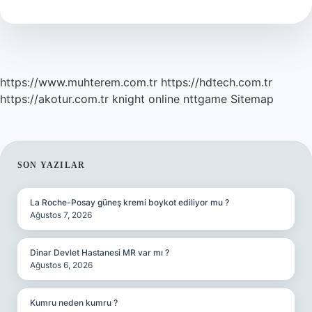
Çok
Ne
Yakar
https://www.muhterem.com.tr
https://hdtech.com.tr
https://akotur.com.tr
knight online
nttgame
Sitemap
SIDEBAR
SON YAZILAR
La Roche-Posay güneş kremi boykot ediliyor mu ?
Ağustos 7, 2026
Dinar Devlet Hastanesi MR var mı ?
Ağustos 6, 2026
Kumru neden kumru ?