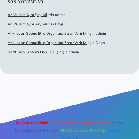
SON YORUMLAR
Ad Ve Isim Aynı Şey Mi
için
admin
Ad Ve Isim Aynı Şey Mi
için
Özgür
Ankilozan Spondilit Iç Organlara Zarar Verir Mi
için
admin
Ankilozan Spondilit Iç Organlara Zarar Verir Mi
için
Özge
Kartlı Kapı Sistemi Nasıl Çalışır
için
admin
bet
Reklam ve İletişim:
E-mail:
backlinkpaneli@gmail.com
Teams:
forumhizmeti@gmail.com
Whatsapp: 0262 606 0 726
Telegram:
@karabul