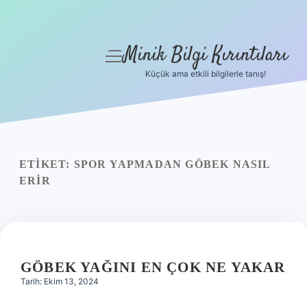
Minik Bilgi Kırıntıları
menüyü
aç
Küçük ama etkili bilgilerle tanış!
Anasayfa
Gizlilik Politikası
Yasal Uyarı
ETIKET:
SPOR YAPMADAN GÖBEK NASIL
ERIR
Hakkımızda
GÖBEK YAĞINI EN ÇOK NE YAKAR
Tarih: Ekim 13, 2024