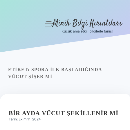
Minik Bilgi Kırıntıları
menüyü
aç
Küçük ama etkili bilgilerle tanış!
Anasayfa
Gizlilik Politikası
Yasal Uyarı
ETIKET:
SPORA ILK BAŞLADIĞINDA
VÜCUT ŞIŞER MI
Hakkımızda
BIR AYDA VÜCUT ŞEKILLENIR MI
Tarih: Ekim 11, 2024