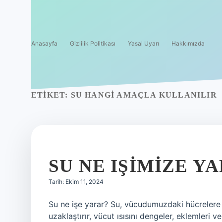
Anasayfa
Gizlilik Politikası
Yasal Uyarı
Hakkımızda
ETIKET:
SU HANGI AMAÇLA KULLANILIR
SU NE IŞIMIZE Y
Tarih: Ekim 11, 2024
Su ne işe yarar? Su, vücudumuzdaki hücrelere b
uzaklaştırır, vücut ısısını dengeler, eklemleri v