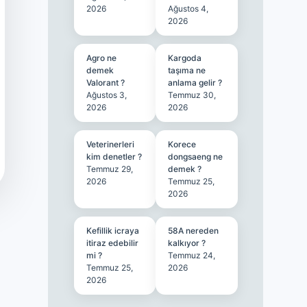
2026
Ağustos 4,
2026
Agro ne
Kargoda
demek
taşıma ne
Valorant ?
anlama gelir ?
Ağustos 3,
Temmuz 30,
2026
2026
Veterinerleri
Korece
kim denetler ?
dongsaeng ne
Temmuz 29,
demek ?
2026
Temmuz 25,
2026
Kefillik icraya
58A nereden
itiraz edebilir
kalkıyor ?
mi ?
Temmuz 24,
Temmuz 25,
2026
2026