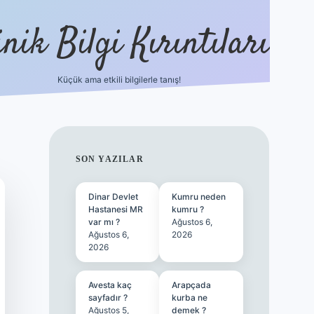
nik Bilgi Kırıntıları
Küçük ama etkili bilgilerle tanış!
ilbet
SIDEBAR
SON YAZILAR
Dinar Devlet
Kumru neden
Hastanesi MR
kumru ?
var mı ?
Ağustos 6,
Ağustos 6,
2026
2026
Avesta kaç
Arapçada
sayfadır ?
kurba ne
Ağustos 5,
demek ?