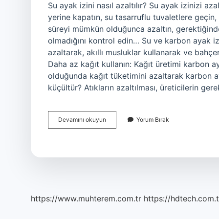
Su ayak izini nasıl azaltılır? Su ayak izinizi az
yerine kapatın, su tasarruflu tuvaletlere geçin, 
süreyi mümkün olduğunca azaltın, gerektiğinde
olmadığını kontrol edin… Su ve karbon ayak izin
azaltarak, akıllı musluklar kullanarak ve bahçeni
Daha az kağıt kullanın: Kağıt üretimi karbon ay
olduğunda kağıt tüketimini azaltarak karbon aya
küçültür? Atıkların azaltılması, üreticilerin
Su
Devamını okuyun
Yorum Bırak
Ayak
Izi
Azaltmak
Için
Ne
Yapılır
https://www.muhterem.com.tr
https://hdtech.com.t