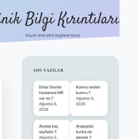
nik Bilgi Kırıntıları
Küçük ama etkili bilgilerle tanış!
ilbet
SIDEBAR
SON YAZILAR
Dinar Devlet
Kumru neden
Hastanesi MR
kumru ?
var mı ?
Ağustos 6,
Ağustos 6,
2026
2026
Avesta kaç
Arapçada
sayfadır ?
kurba ne
Ağustos 5,
demek ?