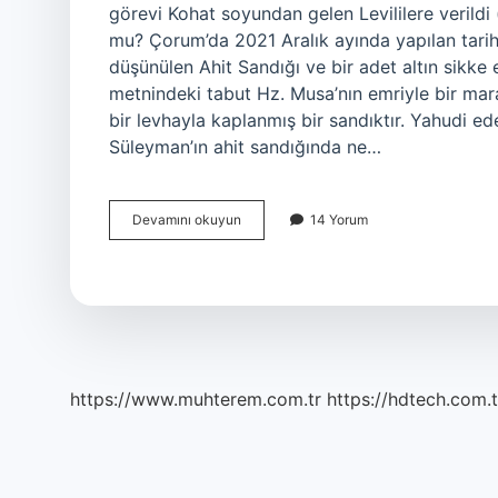
görevi Kohat soyundan gelen Levililere verildi 
mu? Çorum’da 2021 Aralık ayında yapılan tari
düşünülen Ahit Sandığı ve bir adet altın sikke e
metnindeki tabut Hz. Musa’nın emriyle bir mara
bir levhayla kaplanmış bir sandıktır. Yahudi e
Süleyman’ın ahit sandığında ne…
Ahit
Devamını okuyun
14 Yorum
Sandığını
Kim
Taşır
https://www.muhterem.com.tr
https://hdtech.com.t