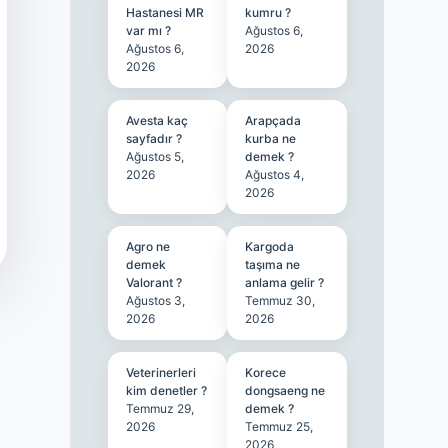
Hastanesi MR
kumru ?
var mı ?
Ağustos 6,
Ağustos 6,
2026
2026
Avesta kaç
Arapçada
sayfadır ?
kurba ne
Ağustos 5,
demek ?
2026
Ağustos 4,
2026
Agro ne
Kargoda
demek
taşıma ne
Valorant ?
anlama gelir ?
Ağustos 3,
Temmuz 30,
2026
2026
Veterinerleri
Korece
kim denetler ?
dongsaeng ne
Temmuz 29,
demek ?
2026
Temmuz 25,
2026