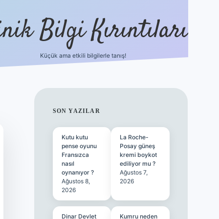
nik Bilgi Kırıntıları
Küçük ama etkili bilgilerle tanış!
ilbet
SIDEBAR
SON YAZILAR
Kutu kutu
La Roche-
pense oyunu
Posay güneş
Fransızca
kremi boykot
nasıl
ediliyor mu ?
oynanıyor ?
Ağustos 7,
Ağustos 8,
2026
2026
Dinar Devlet
Kumru neden