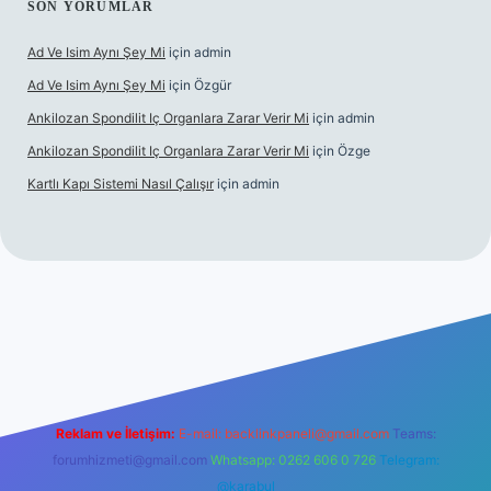
SON YORUMLAR
Ad Ve Isim Aynı Şey Mi
için
admin
Ad Ve Isim Aynı Şey Mi
için
Özgür
Ankilozan Spondilit Iç Organlara Zarar Verir Mi
için
admin
Ankilozan Spondilit Iç Organlara Zarar Verir Mi
için
Özge
Kartlı Kapı Sistemi Nasıl Çalışır
için
admin
lbet
Reklam ve İletişim:
E-mail:
backlinkpaneli@gmail.com
Teams:
forumhizmeti@gmail.com
Whatsapp: 0262 606 0 726
Telegram:
@karabul