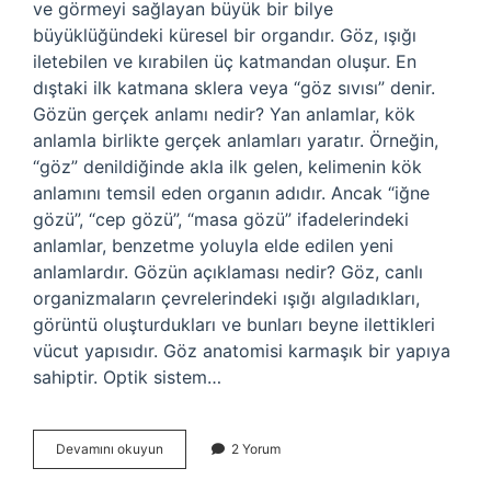
ve görmeyi sağlayan büyük bir bilye
büyüklüğündeki küresel bir organdır. Göz, ışığı
iletebilen ve kırabilen üç katmandan oluşur. En
dıştaki ilk katmana sklera veya “göz sıvısı” denir.
Gözün gerçek anlamı nedir? Yan anlamlar, kök
anlamla birlikte gerçek anlamları yaratır. Örneğin,
“göz” denildiğinde akla ilk gelen, kelimenin kök
anlamını temsil eden organın adıdır. Ancak “iğne
gözü”, “cep gözü”, “masa gözü” ifadelerindeki
anlamlar, benzetme yoluyla elde edilen yeni
anlamlardır. Gözün açıklaması nedir? Göz, canlı
organizmaların çevrelerindeki ışığı algıladıkları,
görüntü oluşturdukları ve bunları beyne ilettikleri
vücut yapısıdır. Göz anatomisi karmaşık bir yapıya
sahiptir. Optik sistem…
Göz
Devamını okuyun
2 Yorum
Ne
Demek