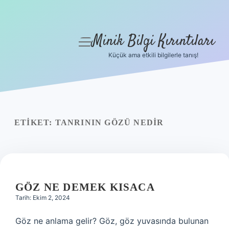
Minik Bilgi Kırıntıları
menüyü
aç
Küçük ama etkili bilgilerle tanış!
Anasayfa
Gizlilik Politikası
Yasal Uyarı
ETIKET:
TANRININ GÖZÜ NEDIR
Hakkımızda
GÖZ NE DEMEK KISACA
Tarih: Ekim 2, 2024
Göz ne anlama gelir? Göz, göz yuvasında bulunan