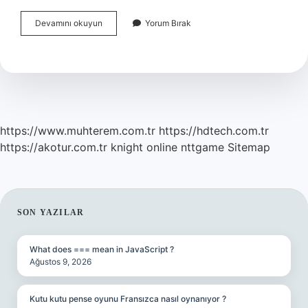
Türk
Devamını okuyun
Yorum Bırak
İSlam
Toplumunu
Oluşturan
Gruplar
Nelerdir
https://www.muhterem.com.tr
https://hdtech.com.tr
https://akotur.com.tr
knight online
nttgame
Sitemap
SIDEBAR
SON YAZILAR
What does === mean in JavaScript ?
Ağustos 9, 2026
Kutu kutu pense oyunu Fransızca nasıl oynanıyor ?