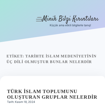
Minik Bilgi Kırıntıları
menüyü
aç
Küçük ama etkili bilgilerle tanış!
Anasayfa
Gizlilik Politikası
Yasal Uyarı
ETIKET:
TARIHTE İSLAM MEDENIYETININ
ÜÇ DILI OLMUŞTUR BUNLAR NELERDIR
Hakkımızda
TÜRK İSLAM TOPLUMUNU
OLUŞTURAN GRUPLAR NELERDIR
Tarih: Kasım 18, 2024