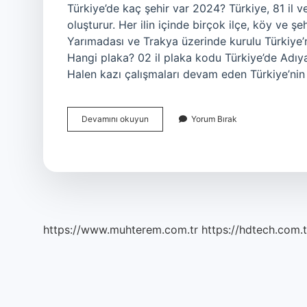
Türkiye’de kaç şehir var 2024? Türkiye, 81 il ve b
oluşturur. Her ilin içinde birçok ilçe, köy ve ş
Yarımadası ve Trakya üzerinde kurulu Türkiye’ni
Hangi plaka? 02 il plaka kodu Türkiye’de Adıyam
Halen kazı çalışmaları devam eden Türkiye’ni
Türkiyede
Devamını okuyun
Yorum Bırak
Kaç
Tane
Kent
Var
https://www.muhterem.com.tr
https://hdtech.com.t