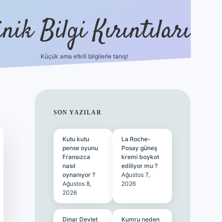
nik Bilgi Kırıntıları
Küçük ama etkili bilgilerle tanış!
ilbet
SIDEBAR
SON YAZILAR
Kutu kutu
La Roche-
pense oyunu
Posay güneş
Fransızca
kremi boykot
nasıl
ediliyor mu ?
oynanıyor ?
Ağustos 7,
Ağustos 8,
2026
2026
Dinar Devlet
Kumru neden