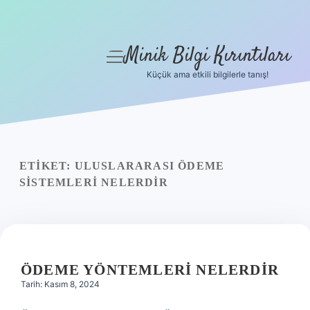
Minik Bilgi Kırıntıları
menüyü
aç
Küçük ama etkili bilgilerle tanış!
Anasayfa
Gizlilik Politikası
Yasal Uyarı
ETIKET:
ULUSLARARASI ÖDEME
SISTEMLERI NELERDIR
Hakkımızda
ÖDEME YÖNTEMLERI NELERDIR
Tarih: Kasım 8, 2024