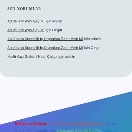
SON YORUMLAR
Ad Ve Isim Aynı Şey Mi
için
admin
Ad Ve Isim Aynı Şey Mi
için
Özgür
Ankilozan Spondilit Iç Organlara Zarar Verir Mi
için
admin
Ankilozan Spondilit Iç Organlara Zarar Verir Mi
için
Özge
Kartlı Kapı Sistemi Nasıl Çalışır
için
admin
lbet
Reklam ve İletişim:
E-mail:
backlinkpaneli@gmail.com
Teams:
forumhizmeti@gmail.com
Whatsapp: 0262 606 0 726
Telegram: