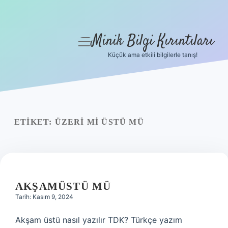
Minik Bilgi Kırıntıları
menüyü
aç
Küçük ama etkili bilgilerle tanış!
Anasayfa
Gizlilik Politikası
Yasal Uyarı
ETIKET:
ÜZERI MI ÜSTÜ MÜ
Hakkımızda
AKŞAMÜSTÜ MÜ
Tarih: Kasım 9, 2024
Akşam üstü nasıl yazılır TDK? Türkçe yazım