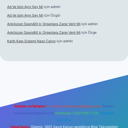
Ad Ve Isim Aynı Şey Mi
için
admin
Ad Ve Isim Aynı Şey Mi
için
Özgür
Ankilozan Spondilit Iç Organlara Zarar Verir Mi
için
admin
Ankilozan Spondilit Iç Organlara Zarar Verir Mi
için
Özge
Kartlı Kapı Sistemi Nasıl Çalışır
için
admin
bet
Reklam ve İletişim:
E-mail:
backlinkpaneli@gmail.com
Teams:
forumhizmeti@gmail.com
Whatsapp: 0262 606 0 726
Telegram:
@karabul
Yasal Uyarı:
Sitemiz, 5651 Sayılı Kanun gereğince Bilgi Teknolojileri