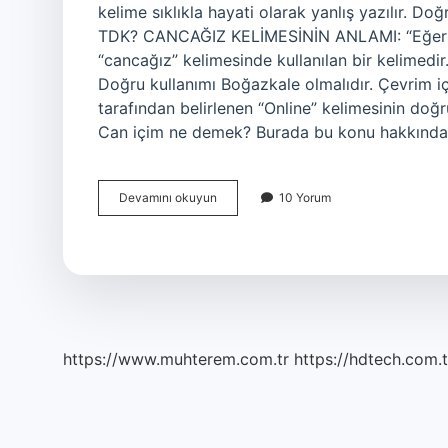
kelime sıklıkla hayati olarak yanlış yazılır. Do
TDK? CANCAĞIZ KELİMESİNİN ANLAMI: “Eğer ist
“cancağız” kelimesinde kullanılan bir kelimedir.
Doğru kullanımı Boğazkale olmalıdır. Çevrim içi
tarafından belirlenen “Online” kelimesinin doğru
Can içim ne demek? Burada bu konu hakkınd
Can
Devamını okuyun
10 Yorum
Içim
Nasıl
Yazılır
Tdk
https://www.muhterem.com.tr
https://hdtech.com.t