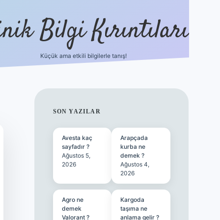
nik Bilgi Kırıntıları
Küçük ama etkili bilgilerle tanış!
ilbet
SIDEBAR
SON YAZILAR
Avesta kaç
Arapçada
sayfadır ?
kurba ne
Ağustos 5,
demek ?
2026
Ağustos 4,
2026
Agro ne
Kargoda
demek
taşıma ne
Valorant ?
anlama gelir ?