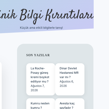
nik Bilgi Kırıntıları
Küçük ama etkili bilgilerle tanış!
ilbet
SIDEBAR
SON YAZILAR
La Roche-
Dinar Devlet
Posay güneş
Hastanesi MR
kremi boykot
var mı ?
ediliyor mu ?
Ağustos 6,
Ağustos 7,
2026
2026
Kumru neden
Avesta kaç
kumru ?
sayfadır ?