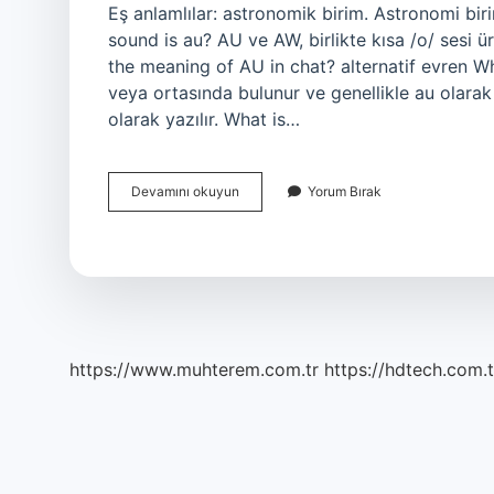
Eş anlamlılar: astronomik birim. Astronomi bir
sound is au? AU ve AW, birlikte kısa /o/ sesi üret
the meaning of AU in chat? alternatif evren Wh
veya ortasında bulunur ve genellikle au olarak
olarak yazılır. What is…
What
Devamını okuyun
Yorum Bırak
Is
The
Au
Word
https://www.muhterem.com.tr
https://hdtech.com.t