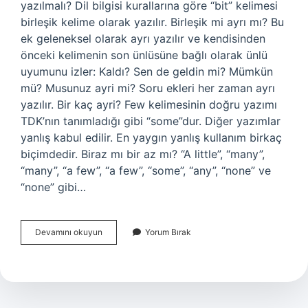
yazılmalı? Dil bilgisi kurallarına göre “bit” kelimesi
birleşik kelime olarak yazılır. Birleşik mi ayrı mı? Bu
ek geleneksel olarak ayrı yazılır ve kendisinden
önceki kelimenin son ünlüsüne bağlı olarak ünlü
uyumunu izler: Kaldı? Sen de geldin mi? Mümkün
mü? Musunuz ayri mi? Soru ekleri her zaman ayrı
yazılır. Bir kaç ayri? Few kelimesinin doğru yazımı
TDK’nın tanımladığı gibi “some”dur. Diğer yazımlar
yanlış kabul edilir. En yaygın yanlış kullanım birkaç
biçimdedir. Biraz mı bir az mı? “A little”, “many”,
“many”, “a few”, “a few”, “some”, “any”, “none” ve
“none” gibi…
Biraz
Devamını okuyun
Yorum Bırak
Ayri
Mi