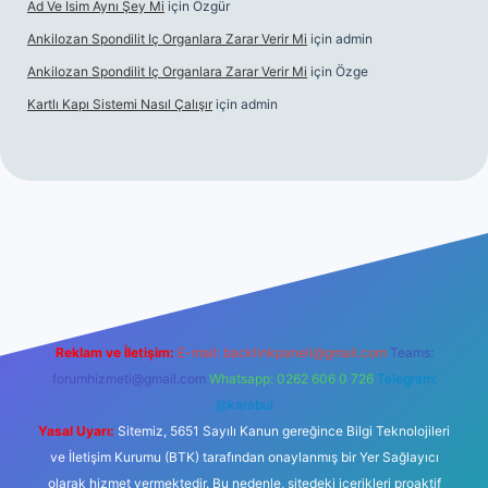
Ad Ve Isim Aynı Şey Mi
için
Özgür
Ankilozan Spondilit Iç Organlara Zarar Verir Mi
için
admin
Ankilozan Spondilit Iç Organlara Zarar Verir Mi
için
Özge
Kartlı Kapı Sistemi Nasıl Çalışır
için
admin
lbet
Reklam ve İletişim:
E-mail:
backlinkpaneli@gmail.com
Teams:
forumhizmeti@gmail.com
Whatsapp: 0262 606 0 726
Telegram:
@karabul
Yasal Uyarı:
Sitemiz, 5651 Sayılı Kanun gereğince Bilgi Teknolojileri
ve İletişim Kurumu (BTK) tarafından onaylanmış bir Yer Sağlayıcı
olarak hizmet vermektedir. Bu nedenle, sitedeki içerikleri proaktif