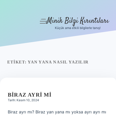
Minik Bilgi Kırıntıları
menüyü
aç
Küçük ama etkili bilgilerle tanış!
Anasayfa
Gizlilik Politikası
Yasal Uyarı
ETIKET:
YAN YANA NASIL YAZILIR
Hakkımızda
BIRAZ AYRI MI
Tarih: Kasım 10, 2024
Biraz ayrı mı? Biraz yan yana mı yoksa ayrı ayrı mı