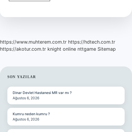
Namazı
Vakti
Girince
Kılınır
Mı
https://www.muhterem.com.tr
https://hdtech.com.tr
https://akotur.com.tr
knight online
nttgame
Sitemap
SIDEBAR
SON YAZILAR
Dinar Devlet Hastanesi MR var mı ?
Ağustos 6, 2026
Kumru neden kumru ?
Ağustos 6, 2026