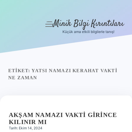
Minik Bilgi Kırıntıları
menüyü
aç
Küçük ama etkili bilgilerle tanış!
Anasayfa
Gizlilik Politikası
Yasal Uyarı
ETIKET:
YATSI NAMAZI KERAHAT VAKTI
NE ZAMAN
Hakkımızda
AKŞAM NAMAZI VAKTI GIRINCE
KILINIR MI
Tarih: Ekim 14, 2024