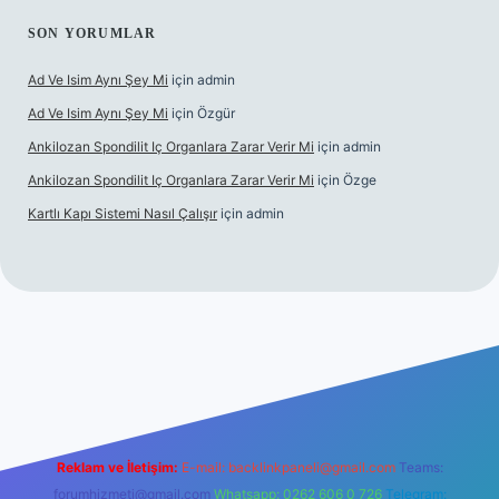
SON YORUMLAR
Ad Ve Isim Aynı Şey Mi
için
admin
Ad Ve Isim Aynı Şey Mi
için
Özgür
Ankilozan Spondilit Iç Organlara Zarar Verir Mi
için
admin
Ankilozan Spondilit Iç Organlara Zarar Verir Mi
için
Özge
Kartlı Kapı Sistemi Nasıl Çalışır
için
admin
bet
Reklam ve İletişim:
E-mail:
backlinkpaneli@gmail.com
Teams:
forumhizmeti@gmail.com
Whatsapp: 0262 606 0 726
Telegram: