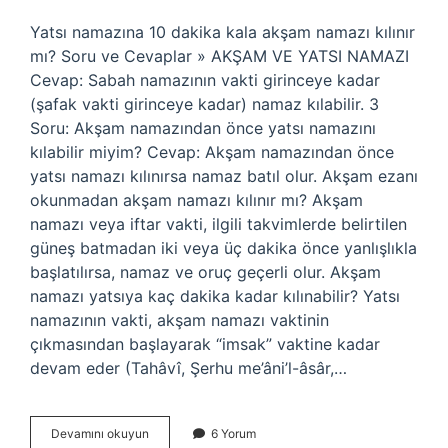
Yatsı namazına 10 dakika kala akşam namazı kılınır
mı? Soru ve Cevaplar » AKŞAM VE YATSI NAMAZI
Cevap: Sabah namazının vakti girinceye kadar
(şafak vakti girinceye kadar) namaz kılabilir. 3
Soru: Akşam namazından önce yatsı namazını
kılabilir miyim? Cevap: Akşam namazından önce
yatsı namazı kılınırsa namaz batıl olur. Akşam ezanı
okunmadan akşam namazı kılınır mı? Akşam
namazı veya iftar vakti, ilgili takvimlerde belirtilen
güneş batmadan iki veya üç dakika önce yanlışlıkla
başlatılırsa, namaz ve oruç geçerli olur. Akşam
namazı yatsıya kaç dakika kadar kılınabilir? Yatsı
namazının vakti, akşam namazı vaktinin
çıkmasından başlayarak “imsak” vaktine kadar
devam eder (Tahâvî, Şerhu me’âni’l-âsâr,…
Akşam
Devamını okuyun
6 Yorum