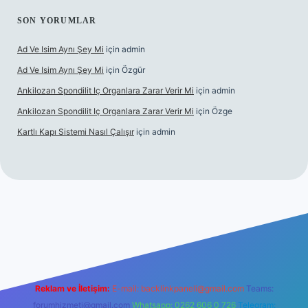
SON YORUMLAR
Ad Ve Isim Aynı Şey Mi
için
admin
Ad Ve Isim Aynı Şey Mi
için
Özgür
Ankilozan Spondilit Iç Organlara Zarar Verir Mi
için
admin
Ankilozan Spondilit Iç Organlara Zarar Verir Mi
için
Özge
Kartlı Kapı Sistemi Nasıl Çalışır
için
admin
bet
Reklam ve İletişim:
E-mail:
backlinkpaneli@gmail.com
Teams:
forumhizmeti@gmail.com
Whatsapp: 0262 606 0 726
Telegram: