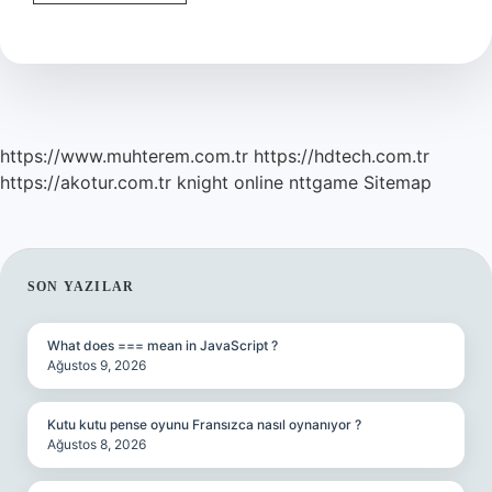
Namazı
Vakti
Girince
Kılınır
Mı
https://www.muhterem.com.tr
https://hdtech.com.tr
https://akotur.com.tr
knight online
nttgame
Sitemap
SIDEBAR
SON YAZILAR
What does === mean in JavaScript ?
Ağustos 9, 2026
Kutu kutu pense oyunu Fransızca nasıl oynanıyor ?
Ağustos 8, 2026