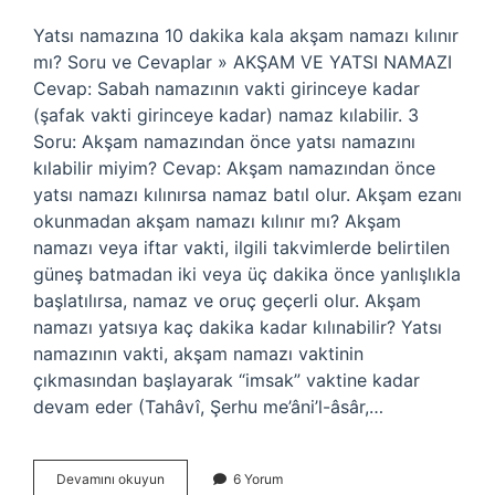
Yatsı namazına 10 dakika kala akşam namazı kılınır
mı? Soru ve Cevaplar » AKŞAM VE YATSI NAMAZI
Cevap: Sabah namazının vakti girinceye kadar
(şafak vakti girinceye kadar) namaz kılabilir. 3
Soru: Akşam namazından önce yatsı namazını
kılabilir miyim? Cevap: Akşam namazından önce
yatsı namazı kılınırsa namaz batıl olur. Akşam ezanı
okunmadan akşam namazı kılınır mı? Akşam
namazı veya iftar vakti, ilgili takvimlerde belirtilen
güneş batmadan iki veya üç dakika önce yanlışlıkla
başlatılırsa, namaz ve oruç geçerli olur. Akşam
namazı yatsıya kaç dakika kadar kılınabilir? Yatsı
namazının vakti, akşam namazı vaktinin
çıkmasından başlayarak “imsak” vaktine kadar
devam eder (Tahâvî, Şerhu me’âni’l-âsâr,…
Akşam
Devamını okuyun
6 Yorum