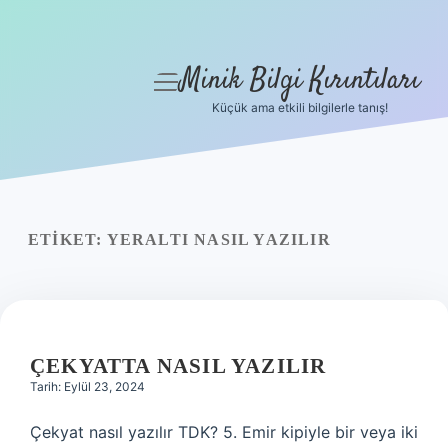
Minik Bilgi Kırıntıları
menüyü
aç
Küçük ama etkili bilgilerle tanış!
Anasayfa
Gizlilik Politikası
Yasal Uyarı
ETIKET:
YERALTI NASIL YAZILIR
Hakkımızda
ÇEKYATTA NASIL YAZILIR
Tarih: Eylül 23, 2024
Çekyat nasıl yazılır TDK? 5. Emir kipiyle bir veya iki