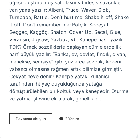
öğesi oluşturulmuş kalıplaşmış birleşik sözcükler
yan yana yazılır: Albeni, Truce, Waver, Slob,
Turnbaba, Rattle, Don’t hurt me, Shake it off, Shake
it off, Don’t remember me; Batçık, Soceyat,
Geçgeç, Kaçgöç, Snatch, Cover Up, Secal, Glue,
Veransın, Jigsaw, Yazboz, vb. Kanepe nasıl yazılır
TDK? Örnek sözcüklerle başlayan cümlelerde ilk
harf büyük yazılır: “Banka, ev, devlet, fındık, divan,
menekşe, şemsiye” gibi yüzlerce sözcük, kökeni
yabancı olmasına rağmen artık dilimize girmiştir.
Çekyat neye denir? Kanepe yatak, kullanıcı
tarafından ihtiyaç duyulduğunda yatağa
dönüştürülebilen bir koltuk veya kanepedir. Oturma
ve yatma işlevine ek olarak, genellikle…
Çekyatta
Devamını okuyun
2 Yorum
Nasıl
Yazılır