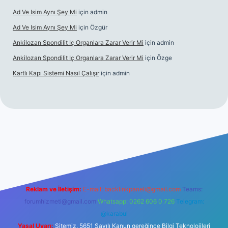
Ad Ve Isim Aynı Şey Mi
için
admin
Ad Ve Isim Aynı Şey Mi
için
Özgür
Ankilozan Spondilit Iç Organlara Zarar Verir Mi
için
admin
Ankilozan Spondilit Iç Organlara Zarar Verir Mi
için
Özge
Kartlı Kapı Sistemi Nasıl Çalışır
için
admin
lbet
Reklam ve İletişim:
E-mail:
backlinkpaneli@gmail.com
Teams:
forumhizmeti@gmail.com
Whatsapp: 0262 606 0 726
Telegram:
@karabul
Yasal Uyarı:
Sitemiz, 5651 Sayılı Kanun gereğince Bilgi Teknolojileri