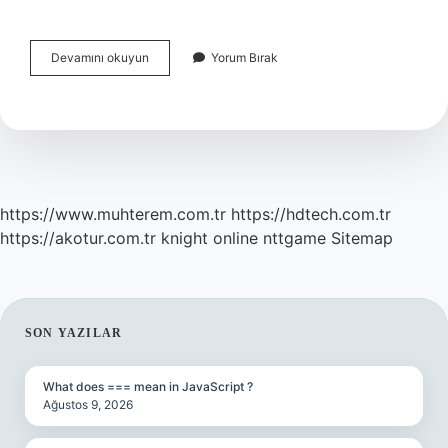
Zaman
Devamını okuyun
Yorum Bırak
Algısını
Kaybetmek
Nasıl
Olur
https://www.muhterem.com.tr
https://hdtech.com.tr
https://akotur.com.tr
knight online
nttgame
Sitemap
SIDEBAR
SON YAZILAR
What does === mean in JavaScript ?
Ağustos 9, 2026