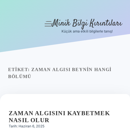
Minik Bilgi Kırıntıları
menüyü
aç
Küçük ama etkili bilgilerle tanış!
Anasayfa
Gizlilik Politikası
Yasal Uyarı
ETIKET:
ZAMAN ALGISI BEYNIN HANGI
BÖLÜMÜ
Hakkımızda
ZAMAN ALGISINI KAYBETMEK
NASIL OLUR
Tarih: Haziran 6, 2025