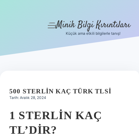
Minik Bilgi Kırıntıları
menüyü
aç
Küçük ama etkili bilgilerle tanış!
Anasayfa
Gizlilik Politikası
Yasal Uyarı
Hakkımızda
500 STERLIN KAÇ TÜRK TLSI
Tarih: Aralık 28, 2024
1 STERLIN KAÇ
TL’DIR?