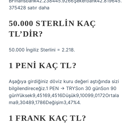
BFinansbank42.238445.9266Şekerbank42.819645.
375428 satır daha
50.000 STERLIN KAÇ
TL’DIR?
50.000 İngiliz Sterlini = 2.218.
1 PENI KAÇ TL?
Aşağıya girdiğiniz döviz kuru değeri aştığında sizi
bilgilendireceğiz.1 PEN → TRYSon 30 günSon 90
günYüksek9,45169,4516Düşük9,10099,0172Ortala
ma9,30489,1786Değişim3,47%4.
1 FRANK KAÇ TL?