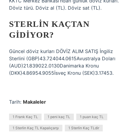
KKTC Merkez Bankası’ndan günlük döviz kurları.
Döviz türü. Döviz al (TL). Döviz sat (TL).
STERLIN KAÇTAN
GIDIYOR?
Güncel döviz kurları DÖVİZ ALIM SATIŞ İngiliz
Sterlini (GBP)43.724044.0615Avustralya Doları
(AUD)21.839022.0130Danimarka Kronu
(DKK)4.86954.9055İsveç Kronu (SEK)3.17453.
Tarih:
Makaleler
1 Frank Kaç TL
1 peni kaç TL
1 puan kaç TL
1 Sterlin Kaç TL Kapalıçarşı
1 Sterlin Kaç TLdir