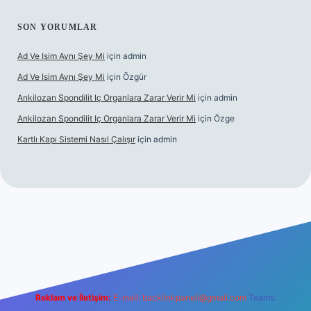
SON YORUMLAR
Ad Ve Isim Aynı Şey Mi
için
admin
Ad Ve Isim Aynı Şey Mi
için
Özgür
Ankilozan Spondilit Iç Organlara Zarar Verir Mi
için
admin
Ankilozan Spondilit Iç Organlara Zarar Verir Mi
için
Özge
Kartlı Kapı Sistemi Nasıl Çalışır
için
admin
lbet
Reklam ve İletişim:
E-mail:
backlinkpaneli@gmail.com
Teams: