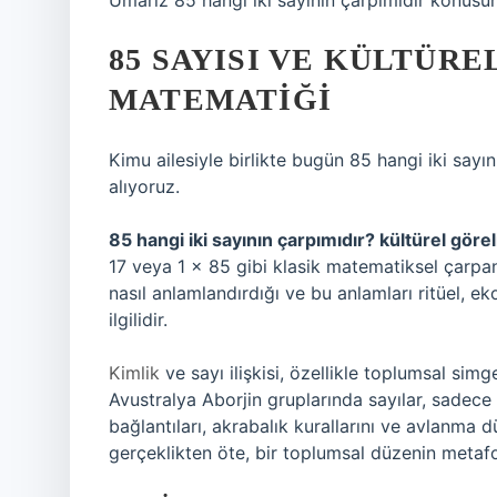
Umarız 85 hangi iki sayının çarpımıdır konusun
85 SAYISI VE KÜLTÜRE
MATEMATIĞI
Kimu ailesiyle birlikte bugün 85 hangi iki sayı
alıyoruz.
85 hangi iki sayının çarpımıdır? kültürel göreli
17 veya 1 × 85 gibi klasik matematiksel çarpanl
nasıl anlamlandırdığı ve bu anlamları ritüel, 
ilgilidir.
Kimlik
ve sayı ilişkisi, özellikle toplumsal sim
Avustralya Aborjin gruplarında sayılar, sadece
bağlantıları, akrabalık kurallarını ve avlanma 
gerçeklikten öte, bir toplumsal düzenin metafor