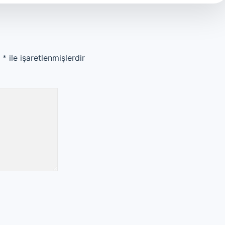
r
*
ile işaretlenmişlerdir