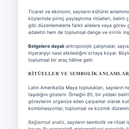
Ticaret ve ekonomi, sayıların kültürel anlamın
köylerinde pirinç paylaştırma ritüelleri, belirli 
gibi düzenlemelerle farklı ailelere veya görev 
adaletin hem de toplumsal denge ve
kimlik
inş
Belgelere dayalı
antropolojik çalışmalar, sayıs
hiyerarşiyi nasıl etkilediğini ortaya koyar. Bö
toplumsal bir araç hâline gelir.
RITÜELLER VE SEMBOLIK ANLAMLA
Latin Amerika’da Maya toplulukları, sayıların 
taşıdığını gösterir. Örneğin 85, bir yıldaki belir
görevlerini organize eden çarpanlar olarak kull
kombinasyonlar, toplumsal ve kozmik düzenin s
Bağlamsal analiz
, sayıların sembolik ve ritüel 