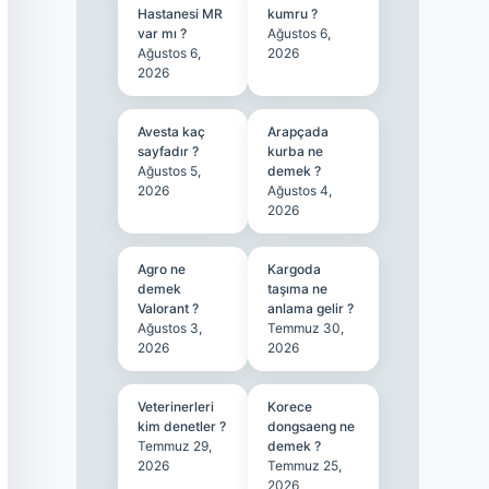
Hastanesi MR
kumru ?
var mı ?
Ağustos 6,
Ağustos 6,
2026
2026
Avesta kaç
Arapçada
sayfadır ?
kurba ne
Ağustos 5,
demek ?
2026
Ağustos 4,
2026
Agro ne
Kargoda
demek
taşıma ne
Valorant ?
anlama gelir ?
Ağustos 3,
Temmuz 30,
2026
2026
Veterinerleri
Korece
kim denetler ?
dongsaeng ne
Temmuz 29,
demek ?
2026
Temmuz 25,
2026