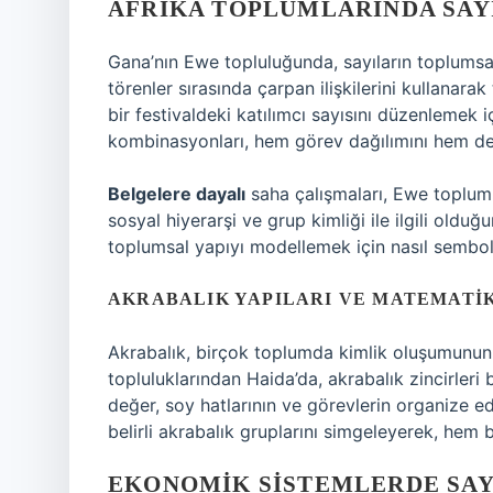
AFRIKA TOPLUMLARINDA SAYI
Gana’nın Ewe topluluğunda, sayıların toplumsal r
törenler sırasında çarpan ilişkilerini kullanarak 
bir festivaldeki katılımcı sayısını düzenlemek iç
kombinasyonları, hem görev dağılımını hem de r
Belgelere dayalı
saha çalışmaları, Ewe toplumu
sosyal hiyerarşi ve grup kimliği ile ilgili olduğ
toplumsal yapıyı modellemek için nasıl sembo
AKRABALIK YAPILARI VE MATEMATI
Akrabalık, birçok toplumda kimlik oluşumunun 
topluluklarından Haida’da, akrabalık zincirleri bel
değer, soy hatlarının ve görevlerin organize ed
belirli akrabalık gruplarını simgeleyerek, hem b
EKONOMIK SISTEMLERDE SAY