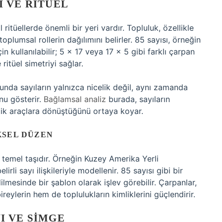
 VE RITÜEL
itüellerde önemli bir yeri vardır. Topluluk, özellikle
toplumsal rollerin dağılımını belirler. 85 sayısı, örneğin
in kullanılabilir; 5 × 17 veya 17 × 5 gibi farklı çarpan
itüel simetriyi sağlar.
nda sayıların yalnızca nicelik değil, aynı zamanda
unu gösterir.
Bağlamsal analiz
burada, sayıların
lik araçlara dönüştüğünü ortaya koyar.
KSEL DÜZEN
temel taşıdır. Örneğin Kuzey Amerika Yerli
irli sayı ilişkileriyle modellenir. 85 sayısı gibi bir
ilmesinde bir şablon olarak işlev görebilir. Çarpanlar,
ireylerin hem de toplulukların kimliklerini güçlendirir.
I VE SIMGE