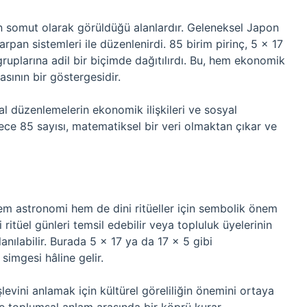
ın somut olarak görüldüğü alanlardır. Geleneksel Japon
çarpan sistemleri ile düzenlenirdi. 85 birim pirinç, 5 × 17
gruplarına adil bir biçimde dağıtılırdı. Bu, hem ekonomik
asının bir göstergesidir.
al düzenlemelerin ekonomik ilişkileri ve sosyal
ylece 85 sayısı, matematiksel bir veri olmaktan çıkar ve
R
hem astronomi hem de dini ritüeller için sembolik önem
li ritüel günleri temsil edebilir veya topluluk üyelerinin
anılabilir. Burada 5 × 17 ya da 17 × 5 gibi
imgesi hâline gelir.
işlevini anlamak için kültürel göreliliğin önemini ortaya