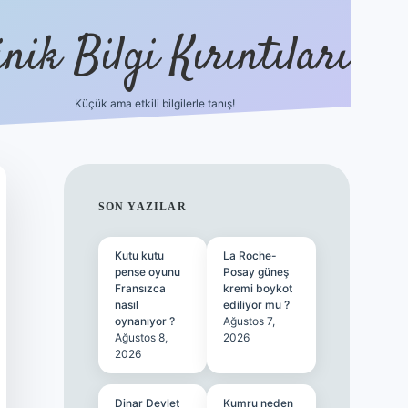
nik Bilgi Kırıntıları
Küçük ama etkili bilgilerle tanış!
ilbet
SIDEBAR
SON YAZILAR
Kutu kutu
La Roche-
pense oyunu
Posay güneş
Fransızca
kremi boykot
nasıl
ediliyor mu ?
oynanıyor ?
Ağustos 7,
Ağustos 8,
2026
2026
Dinar Devlet
Kumru neden