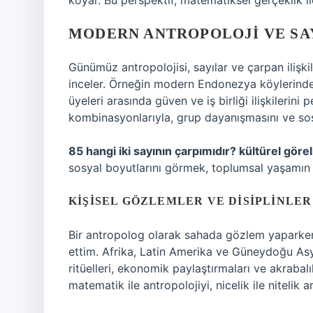
koyar. Bu perspektif, matematiksel gerçeklik i
MODERN ANTROPOLOJI VE SA
Günümüz antropolojisi, sayılar ve çarpan ilişkil
inceler. Örneğin modern Endonezya köylerinde ya
üyeleri arasında güven ve iş birliği ilişkilerini 
kombinasyonlarıyla, grup dayanışmasını ve sosy
85 hangi iki sayının çarpımıdır? kültürel göreli
sosyal boyutlarını görmek, toplumsal yaşamın r
KIŞISEL GÖZLEMLER VE DISIPLINLE
Bir antropolog olarak sahada gözlem yaparken,
ettim. Afrika, Latin Amerika ve Güneydoğu Asya’
ritüelleri, ekonomik paylaştırmaları ve akrabal
matematik ile antropolojiyi, nicelik ile nitelik