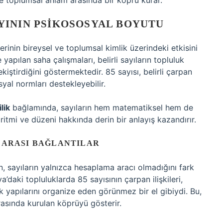
le toplumsal anlam arasında bir köprü kurar.
YININ PSIKOSOSYAL BOYUTU
erinin bireysel ve toplumsal kimlik üzerindeki etkisini
pılan saha çalışmaları, belirli sayıların topluluk
pekiştirdiğini göstermektedir. 85 sayısı, belirli çarpan
al normları destekleyebilir.
lik
bağlamında, sayıların hem matematiksel hem de
itmi ve düzeni hakkında derin bir anlayış kazandırır.
R ARASI BAĞLANTILAR
 sayıların yalnızca hesaplama aracı olmadığını fark
daki topluluklarda 85 sayısının çarpan ilişkileri,
ık yapılarını organize eden görünmez bir el gibiydi. Bu,
 arasında kurulan köprüyü gösterir.