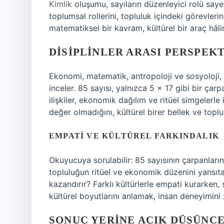
Kimlik
oluşumu, sayıların düzenleyici rolü sayes
toplumsal rollerini, topluluk içindeki görevlerin
matematiksel bir kavram, kültürel bir araç hâlin
DISIPLINLER ARASI PERSPEKT
Ekonomi, matematik, antropoloji ve sosyoloji, sa
inceler. 85 sayısı, yalnızca 5 × 17 gibi bir çar
ilişkiler, ekonomik dağılım ve ritüel simgelerle
değer olmadığını, kültürel birer bellek ve topl
EMPATI VE KÜLTÜREL FARKINDALIK
Okuyucuya sorulabilir: 85 sayısının çarpanları
topluluğun ritüel ve ekonomik düzenini yansıtan
kazandırır? Farklı kültürlerle empati kurarken, 
kültürel boyutlarını anlamak, insan deneyimini z
SONUÇ YERINE AÇIK DÜŞÜNCE