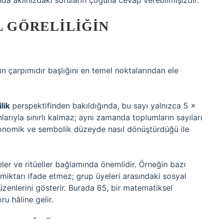
da aklınızdaki soruların çoğuna cevap verebilmişizdir.
L GÖRELILIĞIN
nın çarpımıdır başlığını en temel noktalarından ele
lik
perspektifinden bakıldığında, bu sayı yalnızca 5 ×
arıyla sınırlı kalmaz; aynı zamanda toplumların sayıları
ekonomik ve sembolik düzeyde nasıl dönüştürdüğü ile
geler ve ritüeller bağlamında önemlidir. Örneğin bazı
 miktarı ifade etmez; grup üyeleri arasındaki sosyal
düzenlerini gösterir. Burada 85, bir matematiksel
u hâline gelir.