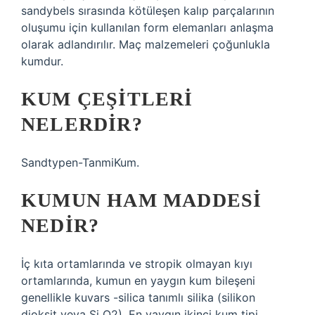
sandybels sırasında kötüleşen kalıp parçalarının
oluşumu için kullanılan form elemanları anlaşma
olarak adlandırılır. Maç malzemeleri çoğunlukla
kumdur.
KUM ÇEŞITLERI
NELERDIR?
Sandtypen-TanmiKum.
KUMUN HAM MADDESI
NEDIR?
İç kıta ortamlarında ve stropik olmayan kıyı
ortamlarında, kumun en yaygın kum bileşeni
genellikle kuvars -silica tanımlı silika (silikon
dioksit veya Si O2). En yaygın ikinci kum tipi