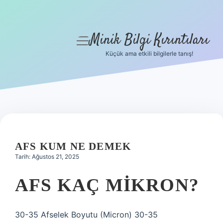
Minik Bilgi Kırıntıları
menüyü
aç
Küçük ama etkili bilgilerle tanış!
Anasayfa
Gizlilik Politikası
Yasal Uyarı
Hakkımızda
AFS KUM NE DEMEK
Tarih: Ağustos 21, 2025
AFS KAÇ MIKRON?
30-35 Afselek Boyutu (Micron) 30-35