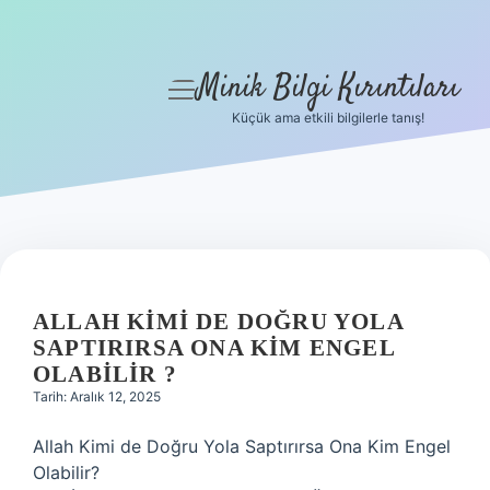
Minik Bilgi Kırıntıları
menüyü
aç
Küçük ama etkili bilgilerle tanış!
Anasayfa
Gizlilik Politikası
Yasal Uyarı
Hakkımızda
ALLAH KIMI DE DOĞRU YOLA
SAPTIRIRSA ONA KIM ENGEL
OLABILIR ?
Tarih: Aralık 12, 2025
Allah Kimi de Doğru Yola Saptırırsa Ona Kim Engel
Olabilir?