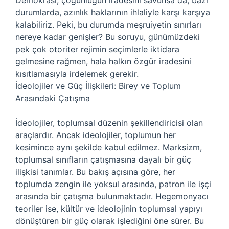
Demokrasi, çoğunluğun iradesini savunsa da, bazı
durumlarda, azınlık haklarının ihlaliyle karşı karşıya
kalabiliriz. Peki, bu durumda meşruiyetin sınırları
nereye kadar genişler? Bu soruyu, günümüzdeki
pek çok otoriter rejimin seçimlerle iktidara
gelmesine rağmen, hala halkın özgür iradesini
kısıtlamasıyla irdelemek gerekir.
İdeolojiler ve Güç İlişkileri: Birey ve Toplum
Arasındaki Çatışma
İdeolojiler, toplumsal düzenin şekillendiricisi olan
araçlardır. Ancak ideolojiler, toplumun her
kesimince aynı şekilde kabul edilmez. Marksizm,
toplumsal sınıfların çatışmasına dayalı bir güç
ilişkisi tanımlar. Bu bakış açısına göre, her
toplumda zengin ile yoksul arasında, patron ile işçi
arasında bir çatışma bulunmaktadır. Hegemonyacı
teoriler ise, kültür ve ideolojinin toplumsal yapıyı
dönüştüren bir güç olarak işlediğini öne sürer. Bu