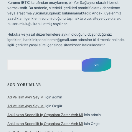
Kurumu (BTK) tarafından onaylanmış bir Yer Sağlayıcı olarak hizmet
vermektedir. Bu nedenle, sitedeki içerikleri proaktif olarak denetleme
veya araştırma yükümlülüğümüz bulunmamaktadır. Ancak, üyelerimiz
yazdıkları içeriklerin sorumluluğunu taşımakta olup, siteye üye olarak
bu sorumluluğu kabul etmiş sayılırlar.
Hukuka ve yasal düzenlemelere aykırı olduğunu düşündüğünüz
içerikleri,
backlinkpanelicomtr@gmail.com
adresine bildirmeniz halinde,
ilgili içerikler yasal süre içerisinde sitemizden kaldırılacaktır.
Arama
SON YORUMLAR
Ad Ve Isim Aynı Şey Mi
için
admin
Ad Ve Isim Aynı Şey Mi
için
Özgür
Ankilozan Spondilit Iç Organlara Zarar Verir Mi
için
admin
Ankilozan Spondilit Iç Organlara Zarar Verir Mi
için
Özge