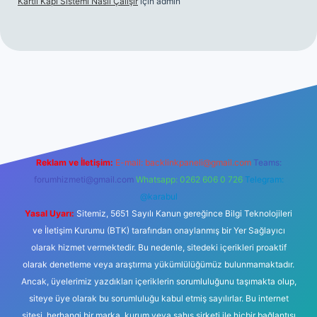
Kartlı Kapı Sistemi Nasıl Çalışır
için
admin
bet
Reklam ve İletişim:
E-mail:
backlinkpaneli@gmail.com
Teams:
forumhizmeti@gmail.com
Whatsapp: 0262 606 0 726
Telegram:
@karabul
Yasal Uyarı:
Sitemiz, 5651 Sayılı Kanun gereğince Bilgi Teknolojileri
ve İletişim Kurumu (BTK) tarafından onaylanmış bir Yer Sağlayıcı
olarak hizmet vermektedir. Bu nedenle, sitedeki içerikleri proaktif
olarak denetleme veya araştırma yükümlülüğümüz bulunmamaktadır.
Ancak, üyelerimiz yazdıkları içeriklerin sorumluluğunu taşımakta olup,
siteye üye olarak bu sorumluluğu kabul etmiş sayılırlar. Bu internet
sitesi, herhangi bir marka, kurum veya şahıs şirketi ile hiçbir bağlantısı