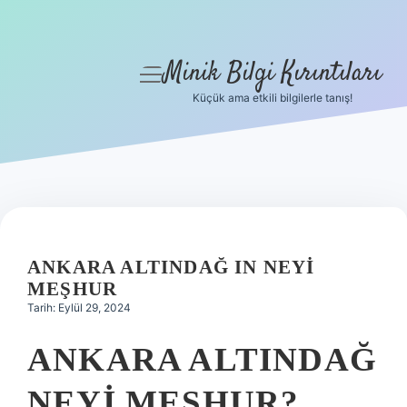
Minik Bilgi Kırıntıları
menüyü
aç
Küçük ama etkili bilgilerle tanış!
Anasayfa
Gizlilik Politikası
Yasal Uyarı
Hakkımızda
ANKARA ALTINDAĞ IN NEYI
MEŞHUR
Tarih: Eylül 29, 2024
ANKARA ALTINDAĞ
NEYI MEŞHUR?