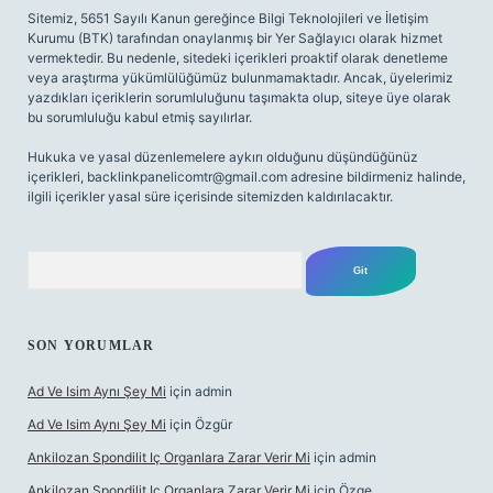
Sitemiz, 5651 Sayılı Kanun gereğince Bilgi Teknolojileri ve İletişim
Kurumu (BTK) tarafından onaylanmış bir Yer Sağlayıcı olarak hizmet
vermektedir. Bu nedenle, sitedeki içerikleri proaktif olarak denetleme
veya araştırma yükümlülüğümüz bulunmamaktadır. Ancak, üyelerimiz
yazdıkları içeriklerin sorumluluğunu taşımakta olup, siteye üye olarak
bu sorumluluğu kabul etmiş sayılırlar.
Hukuka ve yasal düzenlemelere aykırı olduğunu düşündüğünüz
içerikleri,
backlinkpanelicomtr@gmail.com
adresine bildirmeniz halinde,
ilgili içerikler yasal süre içerisinde sitemizden kaldırılacaktır.
Arama
SON YORUMLAR
Ad Ve Isim Aynı Şey Mi
için
admin
Ad Ve Isim Aynı Şey Mi
için
Özgür
Ankilozan Spondilit Iç Organlara Zarar Verir Mi
için
admin
Ankilozan Spondilit Iç Organlara Zarar Verir Mi
için
Özge