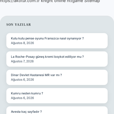
https://akotur.com.tr
knight online
nttgame
Sitemap
SIDEBAR
SON YAZILAR
Kutu kutu pense oyunu Fransızca nasıl oynanıyor ?
Ağustos 8, 2026
La Roche-Posay güneş kremi boykot ediliyor mu ?
Ağustos 7, 2026
Dinar Devlet Hastanesi MR var mı ?
Ağustos 6, 2026
Kumru neden kumru ?
Ağustos 6, 2026
Avesta kaç sayfadır ?