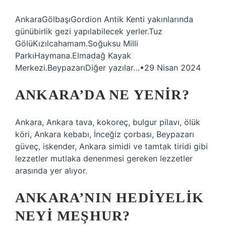
AnkaraGölbaşıGordion Antik Kenti yakınlarında
günübirlik gezi yapılabilecek yerler.Tuz
GölüKızılcahamam.Soğuksu Milli
ParkıHaymana.Elmadağ Kayak
Merkezi.BeypazarıDiğer yazılar…•29 Nisan 2024
ANKARA’DA NE YENIR?
Ankara, Ankara tava, kokoreç, bulgur pilavı, ölük
köri, Ankara kebabı, İnceğiz çorbası, Beypazarı
güveç, iskender, Ankara simidi ve tamtak tiridi gibi
lezzetler mutlaka denenmesi gereken lezzetler
arasında yer alıyor.
ANKARA’NIN HEDIYELIK
NEYI MEŞHUR?