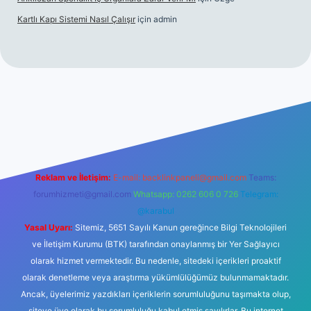
Kartlı Kapı Sistemi Nasıl Çalışır
için
admin
et
Reklam ve İletişim:
E-mail:
backlinkpaneli@gmail.com
Teams:
forumhizmeti@gmail.com
Whatsapp: 0262 606 0 726
Telegram:
@karabul
Yasal Uyarı:
Sitemiz, 5651 Sayılı Kanun gereğince Bilgi Teknolojileri
ve İletişim Kurumu (BTK) tarafından onaylanmış bir Yer Sağlayıcı
olarak hizmet vermektedir. Bu nedenle, sitedeki içerikleri proaktif
olarak denetleme veya araştırma yükümlülüğümüz bulunmamaktadır.
Ancak, üyelerimiz yazdıkları içeriklerin sorumluluğunu taşımakta olup,
siteye üye olarak bu sorumluluğu kabul etmiş sayılırlar. Bu internet