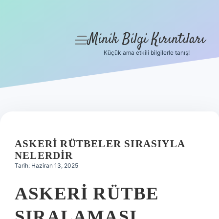
Minik Bilgi Kırıntıları
menüyü
aç
Küçük ama etkili bilgilerle tanış!
Anasayfa
Gizlilik Politikası
Yasal Uyarı
Hakkımızda
ASKERI RÜTBELER SIRASIYLA
NELERDIR
Tarih: Haziran 13, 2025
ASKERI RÜTBE
SIRALAMASI