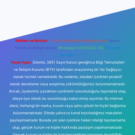
t
Reklam ve İletişim:
E-mail:
backlinkpaneli@gmail.com
Teams:
forumhizmeti@gmail.com
Whatsapp: 0262 606 0 726
Telegram:
@karabul
Yasal Uyarı:
Sitemiz, 5651 Sayılı Kanun gereğince Bilgi Teknolojileri
ve İletişim Kurumu (BTK) tarafından onaylanmış bir Yer Sağlayıcı
olarak hizmet vermektedir. Bu nedenle, sitedeki içerikleri proaktif
olarak denetleme veya araştırma yükümlülüğümüz bulunmamaktadır.
Ancak, üyelerimiz yazdıkları içeriklerin sorumluluğunu taşımakta olup,
siteye üye olarak bu sorumluluğu kabul etmiş sayılırlar. Bu internet
sitesi, herhangi bir marka, kurum veya şahıs şirketi ile hiçbir bağlantısı
bulunmamaktadır. Sitede yalnızca kendi hazırladığımız makaleler
paylaşılmaktadır. Burada yer alan içerikler haber niteliği taşımamakta
olup, gerçek kurum ve kişiler hakkında paylaşım yapılmamaktadır.
Gerçek kurum ve kişiler ile isim benzerlikleri tamamen tesadüfidir.