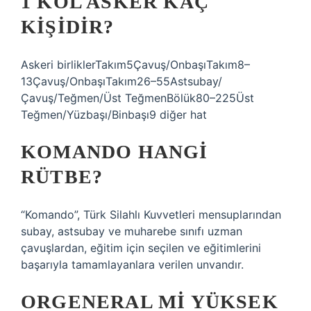
1 KOL ASKER KAÇ
KIŞIDIR?
Askeri birliklerTakım5Çavuş/OnbaşıTakım8–
13Çavuş/OnbaşıTakım26–55Astsubay/
Çavuş/Teğmen/Üst TeğmenBölük80–225Üst
Teğmen/Yüzbaşı/Binbaşı9 diğer hat
KOMANDO HANGI
RÜTBE?
“Komando”, Türk Silahlı Kuvvetleri mensuplarından
subay, astsubay ve muharebe sınıfı uzman
çavuşlardan, eğitim için seçilen ve eğitimlerini
başarıyla tamamlayanlara verilen unvandır.
ORGENERAL MI YÜKSEK