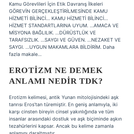
Kamu Görevlileri İçin Etik Davranış İlkeleri
GÖREVİN GERÇEKLEŞTİRİLMESİNDE KAMU
HİZMETİ BİLİNCİ… KAMU HİZMETİ BİLİNCİ…
HİZMET STANDARTLARINA UYUM. …AMACA VE
MİSYONA BAĞLILIK. …DÜRÜSTLÜK VE
TARAFSIZLIK. …SAYGI VE GÜVEN. …NEZAKET VE
SAYGI. …UYGUN MAKAMLARA BİLDİRİM. Daha
fazla makale…
EROTIZM NE DEMEK
ANLAMI NEDIR TDK?
Erotizm kelimesi, antik Yunan mitolojisindeki aşk
tanrısı Eros’tan türemiştir. En geniş anlamıyla, iki
karşı cinsten bireyin cinsel yakınlığında ve tüm
insanlar arasındaki dostluk ve aşk biçiminde aşkın
tezahürlerini kapsar. Ancak bu kelime zamanla
anlamını daraltmıştır.