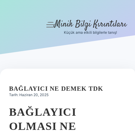
Minik Bilgi Kırıntıları
menüyü
aç
Küçük ama etkili bilgilerle tanış!
Anasayfa
Gizlilik Politikası
Yasal Uyarı
Hakkımızda
BAĞLAYICI NE DEMEK TDK
Tarih: Haziran 20, 2025
BAĞLAYICI
OLMASI NE