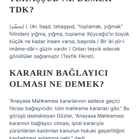
TDK?
(ﺗﺤﺸّﺪ) i. (Ar. ḥaşd, teḥaşşud, “toplamak, yığmak”
fiilinden) yığma, yığma, toplama: Köyceğiz’in büyük
küçük ne kadar insanı varsa, başında / Bir iki pîr-i
imâme-dâr-ı güzin vardır / Onları teşvik edecek
gönüllüler sağlamıştır (Tevfik Fikret).
KARARIN BAĞLAYICI
OLMASI NE DEMEK?
“Anayasa Mahkemesi kararlarının sadece geçici
fıkrası bağlayıcıdır, tüm mahkeme kararları gibi.” Bu
görüşü destekleyen Gözler, “Anayasa Mahkemesi
kararının bağlayıcı olması, iptal kararıyla
yürürlükten kaldırılan kanunun hukuki geçerliliğini
kaybetmesi anlamına gelir.” dedi.