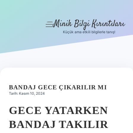
Minik Bilgi Kırıntıları
menüyü
aç
Küçük ama etkili bilgilerle tanış!
Anasayfa
Gizlilik Politikası
Yasal Uyarı
Hakkımızda
BANDAJ GECE ÇIKARILIR MI
Tarih: Kasım 10, 2024
GECE YATARKEN
BANDAJ TAKILIR