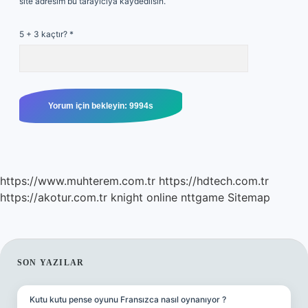
site adresim bu tarayıcıya kaydedilsin.
5 + 3 kaçtır?
*
https://www.muhterem.com.tr
https://hdtech.com.tr
https://akotur.com.tr
knight online
nttgame
Sitemap
SIDEBAR
SON YAZILAR
Kutu kutu pense oyunu Fransızca nasıl oynanıyor ?