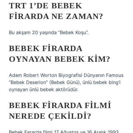
TRT 1’DE BEBEK
FIRARDA NE ZAMAN?
Bu akşam 20 yaşında “Bebek Koşu”.
BEBEK FIRARDA
OYNAYAN BEBEK KIM?
Adam Robert Worton Biyografisi Dünyanın Famous
“Bebek Deserion” (Bebek Günü), ünlü bebek bing’i
oynayan ünlü bebek aktörüdür.
BEBEK FIRARDA FILMI
NEREDE ÇEKILDI?
Bebek Fararda filmi 17 Ağustos ve 16 Aralık 1993