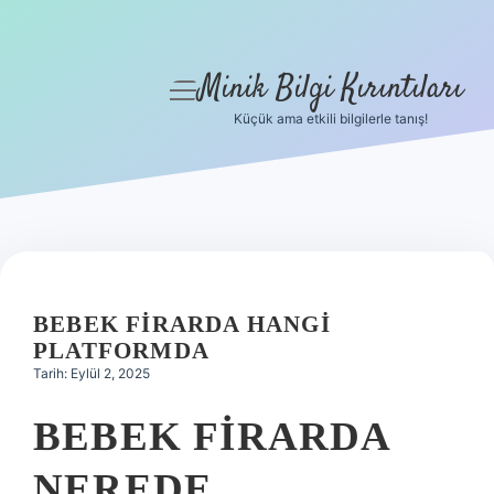
Minik Bilgi Kırıntıları
menüyü
aç
Küçük ama etkili bilgilerle tanış!
Anasayfa
Gizlilik Politikası
Yasal Uyarı
Hakkımızda
BEBEK FIRARDA HANGI
PLATFORMDA
Tarih: Eylül 2, 2025
BEBEK FIRARDA
NEREDE