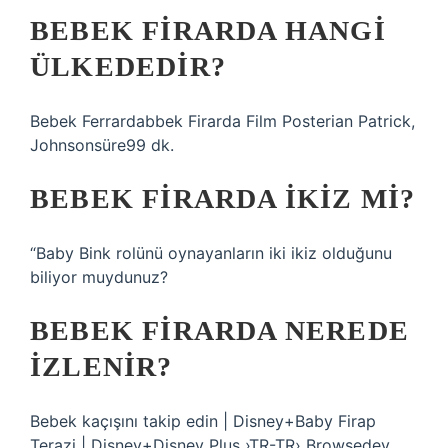
BEBEK FIRARDA HANGI
ÜLKEDEDIR?
Bebek Ferrardabbek Firarda Film Posterian Patrick,
Johnsonsüre99 dk.
BEBEK FIRARDA IKIZ MI?
“Baby Bink rolünü oynayanların iki ikiz olduğunu
biliyor muydunuz?
BEBEK FIRARDA NEREDE
IZLENIR?
Bebek kaçışını takip edin | Disney+Baby Firap
Terazi | Disney+Disney Plus ›TR-TR› Browsedey