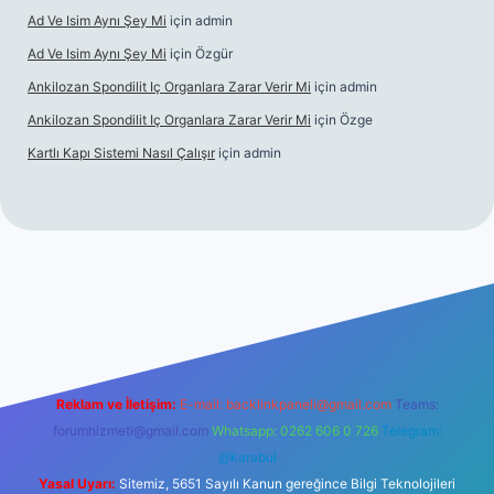
Ad Ve Isim Aynı Şey Mi
için
admin
Ad Ve Isim Aynı Şey Mi
için
Özgür
Ankilozan Spondilit Iç Organlara Zarar Verir Mi
için
admin
Ankilozan Spondilit Iç Organlara Zarar Verir Mi
için
Özge
Kartlı Kapı Sistemi Nasıl Çalışır
için
admin
ilbet
Reklam ve İletişim:
E-mail:
backlinkpaneli@gmail.com
Teams:
forumhizmeti@gmail.com
Whatsapp: 0262 606 0 726
Telegram:
@karabul
Yasal Uyarı:
Sitemiz, 5651 Sayılı Kanun gereğince Bilgi Teknolojileri