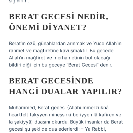
sığınırım.”
BERAT GECESI NEDIR,
ÖNEMI DIYANET?
Berat’ın özü, günahlardan arınmak ve Yüce Allah’ın
rahmet ve mağfiretine kavuşmaktır. Bu gecede
Allah’ın mağfiret ve merhametinin bol olacağı
bildirildiği için bu geceye “Berat Gecesi” denir.
BERAT GECESINDE
HANGI DUALAR YAPILIR?
Muhammed, Berat gecesi (Allahümmerzuknâ
heartfelt takyyen mineşsirki beriyyen lâ kafiren ve
la şakiyyâ) duasını okurdu. Büyük insanlar da Berat
gecesi şu şekilde dua ederlerdi: – Ya Rabbi,