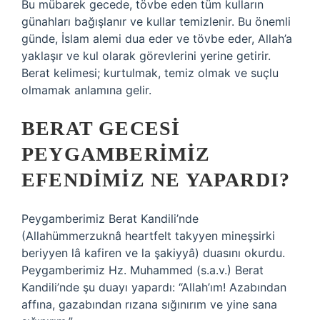
Bu mübarek gecede, tövbe eden tüm kulların
günahları bağışlanır ve kullar temizlenir. Bu önemli
günde, İslam alemi dua eder ve tövbe eder, Allah’a
yaklaşır ve kul olarak görevlerini yerine getirir.
Berat kelimesi; kurtulmak, temiz olmak ve suçlu
olmamak anlamına gelir.
BERAT GECESI
PEYGAMBERIMIZ
EFENDIMIZ NE YAPARDI?
Peygamberimiz Berat Kandili’nde
(Allahümmerzuknâ heartfelt takyyen mineşsirki
beriyyen lâ kafiren ve la şakiyyâ) duasını okurdu.
Peygamberimiz Hz. Muhammed (s.a.v.) Berat
Kandili’nde şu duayı yapardı: “Allah’ım! Azabından
affına, gazabından rızana sığınırım ve yine sana