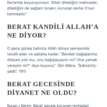
Kur’an’da buyuruyorsun: “Allah dilediğini mahveder,
dilediğini de sağlam bırakır, korunan levha O’nun
katındadır.”
BERAT KANDILI ALLAH’A
NE DIYOR?
O gece güneş batınca Allah dünya semasında
tecelli eder ve sabaha kadar: “Benden bağışlanma
dileyen yok mu, onu bağışlayayım mı? Ona yemek
vereyim mi?” diye buyurur.” (İbn Mâce, “İḳāmetü’ṣ-
ṣalât”, 191)
BERAT GECESINDE
DIYANET NE OLDU?
Kuran-ı Kerim, Berat gecesi korunan levhadan