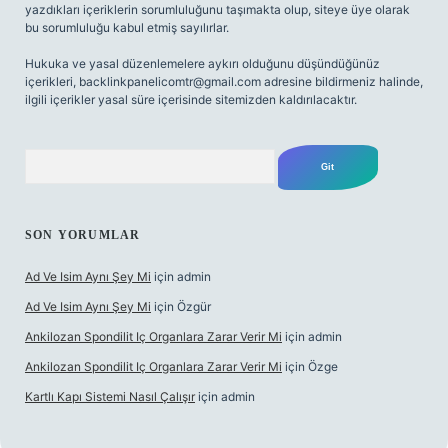
yazdıkları içeriklerin sorumluluğunu taşımakta olup, siteye üye olarak
bu sorumluluğu kabul etmiş sayılırlar.
Hukuka ve yasal düzenlemelere aykırı olduğunu düşündüğünüz
içerikleri,
backlinkpanelicomtr@gmail.com
adresine bildirmeniz halinde,
ilgili içerikler yasal süre içerisinde sitemizden kaldırılacaktır.
Arama
SON YORUMLAR
Ad Ve Isim Aynı Şey Mi
için
admin
Ad Ve Isim Aynı Şey Mi
için
Özgür
Ankilozan Spondilit Iç Organlara Zarar Verir Mi
için
admin
Ankilozan Spondilit Iç Organlara Zarar Verir Mi
için
Özge
Kartlı Kapı Sistemi Nasıl Çalışır
için
admin