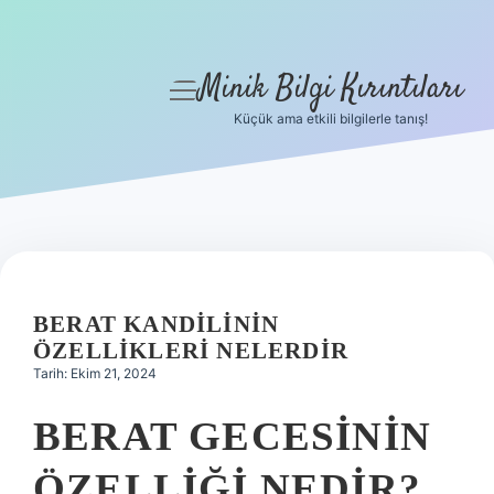
Minik Bilgi Kırıntıları
menüyü
aç
Küçük ama etkili bilgilerle tanış!
Anasayfa
Gizlilik Politikası
Yasal Uyarı
Hakkımızda
BERAT KANDILININ
ÖZELLIKLERI NELERDIR
Tarih: Ekim 21, 2024
BERAT GECESININ
ÖZELLIĞI NEDIR?