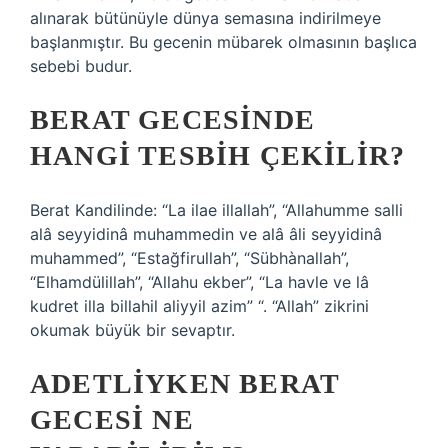
alınarak bütünüyle dünya semasına indirilmeye
başlanmıştır. Bu gecenin mübarek olmasının başlıca
sebebi budur.
BERAT GECESINDE
HANGI TESBIH ÇEKILIR?
Berat Kandilinde: “La ilae illallah”, “Allahumme salli
alâ seyyidinâ muhammedin ve alâ âli seyyidinâ
muhammed”, “Estağfirullah”, “Sübhànallah”,
“Elhamdülillah”, “Allahu ekber”, “La havle ve lâ
kudret illa billahil aliyyil azim” “. “Allah” zikrini
okumak büyük bir sevaptır.
ADETLIYKEN BERAT
GECESI NE