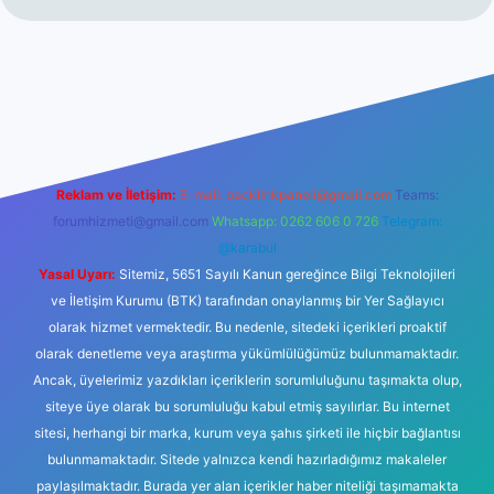
ilbet
Reklam ve İletişim:
E-mail:
backlinkpaneli@gmail.com
Teams:
forumhizmeti@gmail.com
Whatsapp: 0262 606 0 726
Telegram:
@karabul
Yasal Uyarı:
Sitemiz, 5651 Sayılı Kanun gereğince Bilgi Teknolojileri
ve İletişim Kurumu (BTK) tarafından onaylanmış bir Yer Sağlayıcı
olarak hizmet vermektedir. Bu nedenle, sitedeki içerikleri proaktif
olarak denetleme veya araştırma yükümlülüğümüz bulunmamaktadır.
Ancak, üyelerimiz yazdıkları içeriklerin sorumluluğunu taşımakta olup,
siteye üye olarak bu sorumluluğu kabul etmiş sayılırlar. Bu internet
sitesi, herhangi bir marka, kurum veya şahıs şirketi ile hiçbir bağlantısı
bulunmamaktadır. Sitede yalnızca kendi hazırladığımız makaleler
paylaşılmaktadır. Burada yer alan içerikler haber niteliği taşımamakta