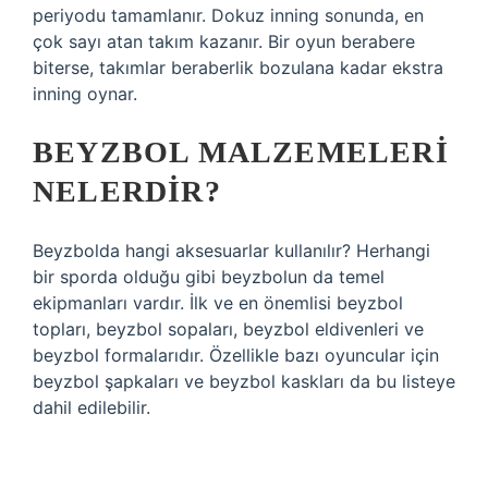
periyodu tamamlanır. Dokuz inning sonunda, en
çok sayı atan takım kazanır. Bir oyun berabere
biterse, takımlar beraberlik bozulana kadar ekstra
inning oynar.
BEYZBOL MALZEMELERI
NELERDIR?
Beyzbolda hangi aksesuarlar kullanılır? Herhangi
bir sporda olduğu gibi beyzbolun da temel
ekipmanları vardır. İlk ve en önemlisi beyzbol
topları, beyzbol sopaları, beyzbol eldivenleri ve
beyzbol formalarıdır. Özellikle bazı oyuncular için
beyzbol şapkaları ve beyzbol kaskları da bu listeye
dahil edilebilir.