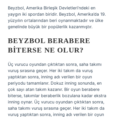
Beyzbol, Amerika Birleşik Devletleri’ndeki en
yaygın iki spordan biridir. Beyzbol, Amerika’da 19.
yüzyılın ortalarından beri oynanmaktadır ve ülke
genelinde büyük bir popülerlik kazanmıştır.
BEYZBOL BERABERE
BITERSE NE OLUR?
Üç vurucu oyundan çıktıktan sonra, saha takımı
vuruş sırasına geçer. Her iki takım da vuruş
yaptıktan sonra, inning adı verilen bir oyun
periyodu tamamlanır. Dokuz inning sonunda, en
çok sayı atan takım kazanır. Bir oyun berabere
biterse, takımlar beraberlik bozulana kadar ekstra
inning oynar. Üç vurucu oyundan çıktıktan sonra,
saha takımı vuruş sırasına geçer. Her iki takım da
vuruş yaptıktan sonra, inning adı verilen bir oyun