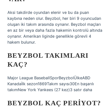
Aksi takdirde oyundan elenir ve bu da puan
kaybına neden olur. Beyzbol, her biri 9 oyuncudan
oluşan iki takım arasında oynanır. Beyzbol maçları
en az bir veya daha fazla hakemin kontrolü altında
oynanır. Amerikan liginde genellikle görevli 4
hakem bulunur.
BEYZBOL TAKIMLARI
KAÇ?
Major League BaseballSporBeyzbolÜlkeABD
Kanadaİlk sezon1869Takım sayısı30En başarılı
takımNew York Yankees (27 kez)3 satır daha
BEYZBOL KAÇ PERIYOT?