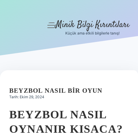
Minik Bilgi Kırıntıları
menüyü
aç
Küçük ama etkili bilgilerle tanış!
Anasayfa
Gizlilik Politikası
Yasal Uyarı
Hakkımızda
BEYZBOL NASIL BIR OYUN
Tarih: Ekim 29, 2024
BEYZBOL NASIL
OYNANIR KISACA?