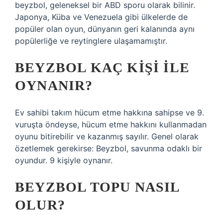
beyzbol, geleneksel bir ABD sporu olarak bilinir.
Japonya, Küba ve Venezuela gibi ülkelerde de
popüler olan oyun, dünyanın geri kalanında aynı
popülerliğe ve reytinglere ulaşamamıştır.
BEYZBOL KAÇ KIŞI ILE
OYNANIR?
Ev sahibi takım hücum etme hakkına sahipse ve 9.
vuruşta öndeyse, hücum etme hakkını kullanmadan
oyunu bitirebilir ve kazanmış sayılır. Genel olarak
özetlemek gerekirse: Beyzbol, savunma odaklı bir
oyundur. 9 kişiyle oynanır.
BEYZBOL TOPU NASIL
OLUR?