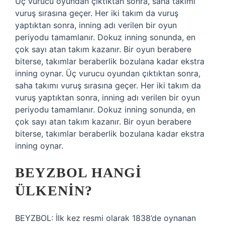
Üç vurucu oyundan çıktıktan sonra, saha takımı
vuruş sırasına geçer. Her iki takım da vuruş
yaptıktan sonra, inning adı verilen bir oyun
periyodu tamamlanır. Dokuz inning sonunda, en
çok sayı atan takım kazanır. Bir oyun berabere
biterse, takımlar beraberlik bozulana kadar ekstra
inning oynar. Üç vurucu oyundan çıktıktan sonra,
saha takımı vuruş sırasına geçer. Her iki takım da
vuruş yaptıktan sonra, inning adı verilen bir oyun
periyodu tamamlanır. Dokuz inning sonunda, en
çok sayı atan takım kazanır. Bir oyun berabere
biterse, takımlar beraberlik bozulana kadar ekstra
inning oynar.
BEYZBOL HANGI
ÜLKENIN?
BEYZBOL: İlk kez resmi olarak 1838’de oynanan