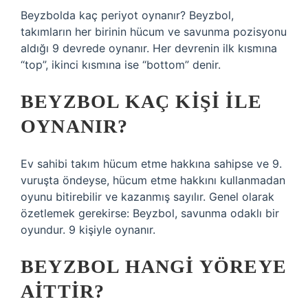
Beyzbolda kaç periyot oynanır? Beyzbol,
takımların her birinin hücum ve savunma pozisyonu
aldığı 9 devrede oynanır. Her devrenin ilk kısmına
“top”, ikinci kısmına ise “bottom” denir.
BEYZBOL KAÇ KIŞI ILE
OYNANIR?
Ev sahibi takım hücum etme hakkına sahipse ve 9.
vuruşta öndeyse, hücum etme hakkını kullanmadan
oyunu bitirebilir ve kazanmış sayılır. Genel olarak
özetlemek gerekirse: Beyzbol, savunma odaklı bir
oyundur. 9 kişiyle oynanır.
BEYZBOL HANGI YÖREYE
AITTIR?