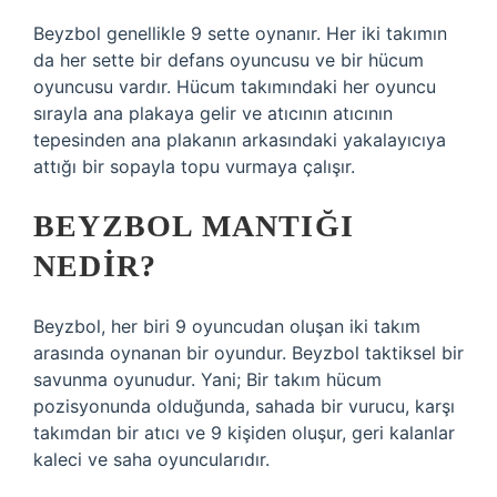
Beyzbol genellikle 9 sette oynanır. Her iki takımın
da her sette bir defans oyuncusu ve bir hücum
oyuncusu vardır. Hücum takımındaki her oyuncu
sırayla ana plakaya gelir ve atıcının atıcının
tepesinden ana plakanın arkasındaki yakalayıcıya
attığı bir sopayla topu vurmaya çalışır.
BEYZBOL MANTIĞI
NEDIR?
Beyzbol, her biri 9 oyuncudan oluşan iki takım
arasında oynanan bir oyundur. Beyzbol taktiksel bir
savunma oyunudur. Yani; Bir takım hücum
pozisyonunda olduğunda, sahada bir vurucu, karşı
takımdan bir atıcı ve 9 kişiden oluşur, geri kalanlar
kaleci ve saha oyuncularıdır.