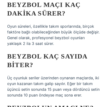
BEYZBOL MAÇI KAÇ
DAKIKA SÜRER?
Oyun süreleri, özellikle takım sporlarında, birçok
faktöre bağlı olabileceğinden büyük ölçüde değişir.
Genel olarak, profesyonel beyzbol oyunları
yaklaşık 2 ila 3 saat sürer.
BEYZBOL KAÇ SAYIDA
BITER?
Üç oyunluk seriler üzerinden oynanan maçlarda, iki
oyun kazanan takım galip sayılır. Eğer bir takım
üçüncü setin sonunda 15 puan veya dördüncü setin
sonunda 10 puan öndeyse maç sona erer.