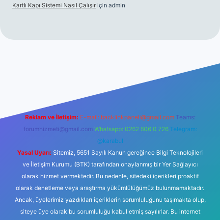
Kartlı Kapı Sistemi Nasıl Çalışır
için
admin
lbet
Reklam ve İletişim:
E-mail:
backlinkpaneli@gmail.com
Teams:
forumhizmeti@gmail.com
Whatsapp: 0262 606 0 726
Telegram:
@karabul
Yasal Uyarı:
Sitemiz, 5651 Sayılı Kanun gereğince Bilgi Teknolojileri
ve İletişim Kurumu (BTK) tarafından onaylanmış bir Yer Sağlayıcı
olarak hizmet vermektedir. Bu nedenle, sitedeki içerikleri proaktif
olarak denetleme veya araştırma yükümlülüğümüz bulunmamaktadır.
Ancak, üyelerimiz yazdıkları içeriklerin sorumluluğunu taşımakta olup,
siteye üye olarak bu sorumluluğu kabul etmiş sayılırlar. Bu internet