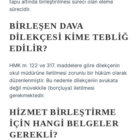
tapu altında birleştirilmesi süreci olan eleme
sürecidir.
BIRLEŞEN DAVA
DILEKÇESI KIME TEBLIĞ
EDILIR?
HMK m. 122 ve 317. maddelere göre dilekçenin
okul müdürüne iletilmesi zorunlu bir hüküm olarak
düzenlenmiştir. Bu nedenle dilekçenin avukata
değil müvekkile (borçluya) iletilmesi
gerekmektedir.
HIZMET BIRLEŞTIRME
IÇIN HANGI BELGELER
GEREKLI?