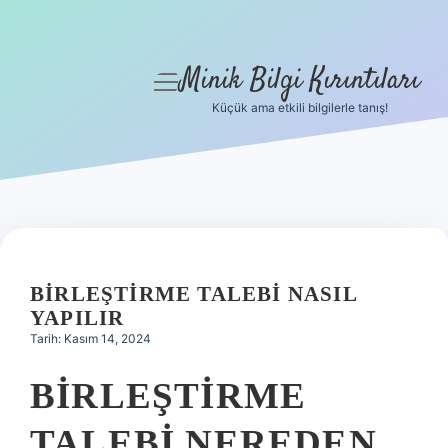
Minik Bilgi Kırıntıları
menüyü
aç
Küçük ama etkili bilgilerle tanış!
Anasayfa
Gizlilik Politikası
Yasal Uyarı
Hakkımızda
BIRLEŞTIRME TALEBI NASIL
YAPILIR
Tarih: Kasım 14, 2024
BIRLEŞTIRME
TALEBI NEREDEN