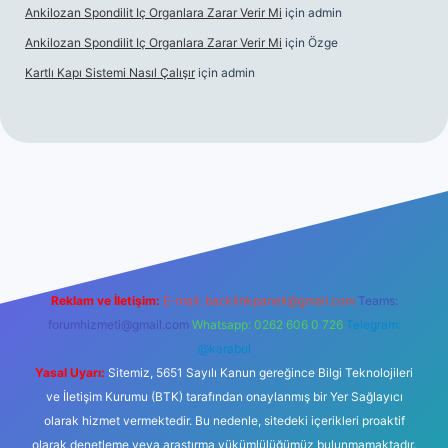
Ankilozan Spondilit Iç Organlara Zarar Verir Mi
için
admin
Ankilozan Spondilit Iç Organlara Zarar Verir Mi
için
Özge
Kartlı Kapı Sistemi Nasıl Çalışır
için
admin
bet
Reklam ve İletişim:
E-mail:
backlinkpaneli@gmail.com
Teams:
forumhizmeti@gmail.com
Whatsapp: 0262 606 0 726
Telegram:
@karabul
Yasal Uyarı:
Sitemiz, 5651 Sayılı Kanun gereğince Bilgi Teknolojileri
ve İletişim Kurumu (BTK) tarafından onaylanmış bir Yer Sağlayıcı
olarak hizmet vermektedir. Bu nedenle, sitedeki içerikleri proaktif
olarak denetleme veya araştırma yükümlülüğümüz bulunmamaktadır.