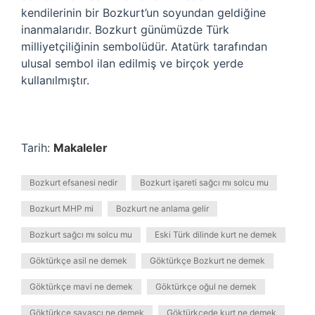
kendilerinin bir Bozkurt’un soyundan geldiğine
inanmalarıdır. Bozkurt günümüzde Türk
milliyetçiliğinin sembolüdür. Atatürk tarafından
ulusal sembol ilan edilmiş ve birçok yerde
kullanılmıştır.
Tarih:
Makaleler
Bozkurt efsanesi nedir
Bozkurt işareti sağcı mı solcu mu
Bozkurt MHP mi
Bozkurt ne anlama gelir
Bozkurt sağcı mı solcu mu
Eski Türk dilinde kurt ne demek
Göktürkçe asil ne demek
Göktürkçe Bozkurt ne demek
Göktürkçe mavi ne demek
Göktürkçe oğul ne demek
Göktürkçe savaşçı ne demek
Göktürkçede kurt ne demek