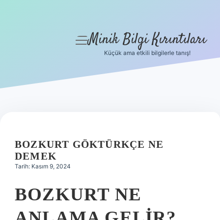
Minik Bilgi Kırıntıları
menüyü
aç
Küçük ama etkili bilgilerle tanış!
Anasayfa
Gizlilik Politikası
Yasal Uyarı
Hakkımızda
BOZKURT GÖKTÜRKÇE NE
DEMEK
Tarih: Kasım 9, 2024
BOZKURT NE
ANLAMA GELIR?