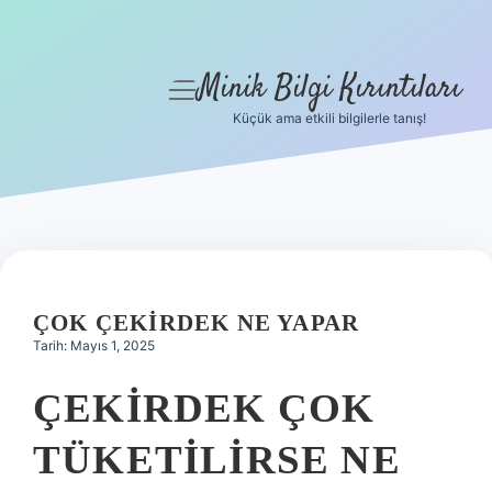
Minik Bilgi Kırıntıları
menüyü
aç
Küçük ama etkili bilgilerle tanış!
Anasayfa
Gizlilik Politikası
Yasal Uyarı
Hakkımızda
ÇOK ÇEKIRDEK NE YAPAR
Tarih: Mayıs 1, 2025
ÇEKIRDEK ÇOK
TÜKETILIRSE NE