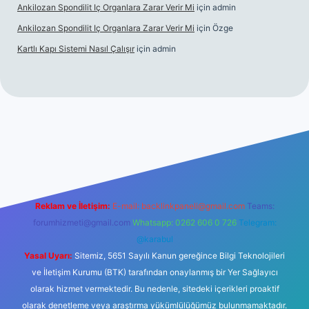
Ankilozan Spondilit Iç Organlara Zarar Verir Mi
için
admin
Ankilozan Spondilit Iç Organlara Zarar Verir Mi
için
Özge
Kartlı Kapı Sistemi Nasıl Çalışır
için
admin
t
Reklam ve İletişim:
E-mail:
backlinkpaneli@gmail.com
Teams:
forumhizmeti@gmail.com
Whatsapp: 0262 606 0 726
Telegram:
@karabul
Yasal Uyarı:
Sitemiz, 5651 Sayılı Kanun gereğince Bilgi Teknolojileri
ve İletişim Kurumu (BTK) tarafından onaylanmış bir Yer Sağlayıcı
olarak hizmet vermektedir. Bu nedenle, sitedeki içerikleri proaktif
olarak denetleme veya araştırma yükümlülüğümüz bulunmamaktadır.