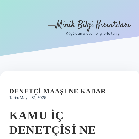
Minik Bilgi Kırıntıları
menüyü
aç
Küçük ama etkili bilgilerle tanış!
Anasayfa
Gizlilik Politikası
Yasal Uyarı
Hakkımızda
DENETÇI MAAŞI NE KADAR
Tarih: Mayıs 31, 2025
KAMU IÇ
DENETÇISI NE