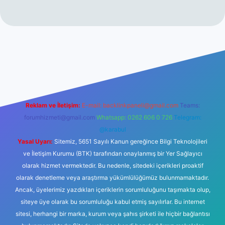
t
Reklam ve İletişim:
E-mail:
backlinkpaneli@gmail.com
Teams:
forumhizmeti@gmail.com
Whatsapp: 0262 606 0 726
Telegram:
@karabul
Yasal Uyarı:
Sitemiz, 5651 Sayılı Kanun gereğince Bilgi Teknolojileri
ve İletişim Kurumu (BTK) tarafından onaylanmış bir Yer Sağlayıcı
olarak hizmet vermektedir. Bu nedenle, sitedeki içerikleri proaktif
olarak denetleme veya araştırma yükümlülüğümüz bulunmamaktadır.
Ancak, üyelerimiz yazdıkları içeriklerin sorumluluğunu taşımakta olup,
siteye üye olarak bu sorumluluğu kabul etmiş sayılırlar. Bu internet
sitesi, herhangi bir marka, kurum veya şahıs şirketi ile hiçbir bağlantısı