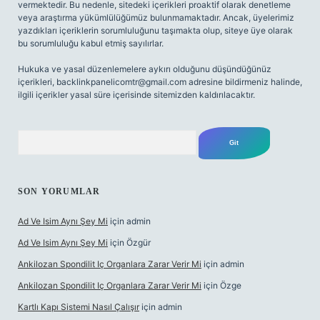
vermektedir. Bu nedenle, sitedeki içerikleri proaktif olarak denetleme
veya araştırma yükümlülüğümüz bulunmamaktadır. Ancak, üyelerimiz
yazdıkları içeriklerin sorumluluğunu taşımakta olup, siteye üye olarak
bu sorumluluğu kabul etmiş sayılırlar.
Hukuka ve yasal düzenlemelere aykırı olduğunu düşündüğünüz
içerikleri,
backlinkpanelicomtr@gmail.com
adresine bildirmeniz halinde,
ilgili içerikler yasal süre içerisinde sitemizden kaldırılacaktır.
Arama
SON YORUMLAR
Ad Ve Isim Aynı Şey Mi
için
admin
Ad Ve Isim Aynı Şey Mi
için
Özgür
Ankilozan Spondilit Iç Organlara Zarar Verir Mi
için
admin
Ankilozan Spondilit Iç Organlara Zarar Verir Mi
için
Özge
Kartlı Kapı Sistemi Nasıl Çalışır
için
admin