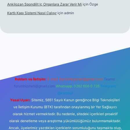
Ankilozan Spondilit Iç Organlara Zarar Verir Mi
için
Özge
Kartlı Kapı Sistemi Nasıl Çalışır
için
admin
lbet
Reklam ve İletişim:
E-mail:
backlinkpaneli@gmail.com
Teams:
forumhizmeti@gmail.com
Whatsapp: 0262 606 0 726
Telegram:
@karabul
Yasal Uyarı:
Sitemiz, 5651 Sayılı Kanun gereğince Bilgi Teknolojileri
ve İletişim Kurumu (BTK) tarafından onaylanmış bir Yer Sağlayıcı
olarak hizmet vermektedir. Bu nedenle, sitedeki içerikleri proaktif
olarak denetleme veya araştırma yükümlülüğümüz bulunmamaktadır.
Ancak, üyelerimiz yazdıkları içeriklerin sorumluluğunu taşımakta olup,