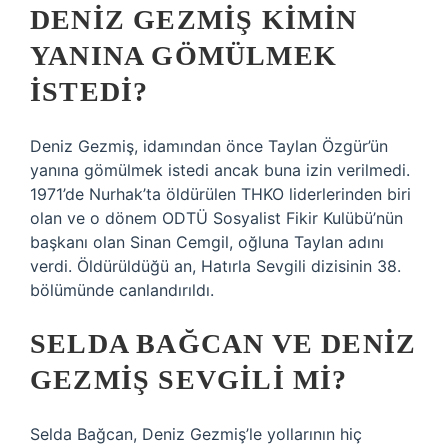
DENIZ GEZMIŞ KIMIN
YANINA GÖMÜLMEK
ISTEDI?
Deniz Gezmiş, idamından önce Taylan Özgür’ün
yanına gömülmek istedi ancak buna izin verilmedi.
1971’de Nurhak’ta öldürülen THKO liderlerinden biri
olan ve o dönem ODTÜ Sosyalist Fikir Kulübü’nün
başkanı olan Sinan Cemgil, oğluna Taylan adını
verdi. Öldürüldüğü an, Hatırla Sevgili dizisinin 38.
bölümünde canlandırıldı.
SELDA BAĞCAN VE DENIZ
GEZMIŞ SEVGILI MI?
Selda Bağcan, Deniz Gezmiş’le yollarının hiç