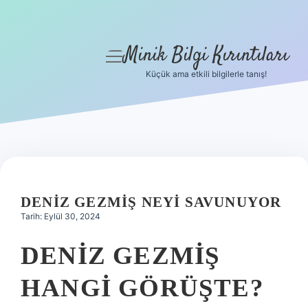
Minik Bilgi Kırıntıları
menüyü
aç
Küçük ama etkili bilgilerle tanış!
Anasayfa
Gizlilik Politikası
Yasal Uyarı
Hakkımızda
DENIZ GEZMIŞ NEYI SAVUNUYOR
Tarih: Eylül 30, 2024
DENIZ GEZMIŞ
HANGI GÖRÜŞTE?