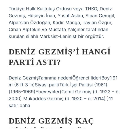
Türkiye Halk Kurtuluş Ordusu veya THKO, Deniz
Gezmiş, Hüseyin İnan, Yusuf Aslan, Sinan Cemgil,
Alparslan Özdoğan, Kadir Manga, Taylan Özgür,
Cihan Alptekin ve Mustafa Yalçıner tarafından
kurulan silahlı Marksist-Leninist bir örgüttür.
DENIZ GEZMIŞ’I HANGI
PARTI ASTI?
Deniz GezmişTanınma nedeniÖğrenci lideriBoy1,91
m (6 ft 3 in)Siyasi partiTürk İşçi Partisi (1961)
(1965-1969)Ebeveynler)Cemil Gezmiş (d. 1922 – ö.
2000) Mukaddes Gezmiş (d. 1920 – ö. 2014) )11
satır daha
DENIZ GEZMIŞ KAÇ