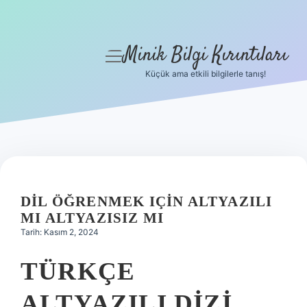
Minik Bilgi Kırıntıları
menüyü
aç
Küçük ama etkili bilgilerle tanış!
Anasayfa
Gizlilik Politikası
Yasal Uyarı
Hakkımızda
DIL ÖĞRENMEK IÇIN ALTYAZILI
MI ALTYAZISIZ MI
Tarih: Kasım 2, 2024
TÜRKÇE
ALTYAZILI DIZI