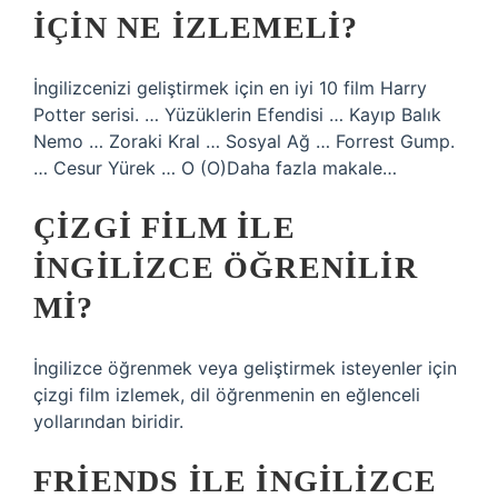
IÇIN NE IZLEMELI?
İngilizcenizi geliştirmek için en iyi 10 film Harry
Potter serisi. … Yüzüklerin Efendisi … Kayıp Balık
Nemo … Zoraki Kral … Sosyal Ağ … Forrest Gump.
… Cesur Yürek … O (O)Daha fazla makale…
ÇIZGI FILM ILE
İNGILIZCE ÖĞRENILIR
MI?
İngilizce öğrenmek veya geliştirmek isteyenler için
çizgi film izlemek, dil öğrenmenin en eğlenceli
yollarından biridir.
FRIENDS ILE İNGILIZCE