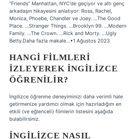
“Friends” Manhattan, NYC’de geçiyor ve altı genç
arkadaşın hikayesini anlatıyor: Ross, Rachel,
Monica, Phoebe, Chandler ve Joey. …The Good
Place. …Stranger Things. …Brooklyn 99. …Modern
Family. …The Crown. …Rick and Morty. …Ugly
Betty.Daha fazla makale…•1 Ağustos 2023
HANGI FILMLERI
IZLEYEREK İNGILIZCE
ÖĞRENILIR?
İngilizce öğrenme deneyiminizi daha verimli hale
getirmenize yardımcı olmak için hazırladığım en
etkili (ve eğlenceli) filmlerin listesini aşağıda
bulabilirsiniz.
İNGILIZCE NASIL