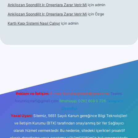
Ankilozan Spondilit Iç Organlara Zarar Verir Mi
için
admin
Ankilozan Spondilit Iç Organlara Zarar Verir Mi
için
Özge
Kartlı Kapı Sistemi Nasıl Çalışır
için
admin
et
Reklam ve İletişim:
E-mail:
backlinkpaneli@gmail.com
Teams:
forumhizmeti@gmail.com
Whatsapp: 0262 606 0 726
Telegram:
@karabul
Yasal Uyarı:
Sitemiz, 5651 Sayılı Kanun gereğince Bilgi Teknolojileri
ve İletişim Kurumu (BTK) tarafından onaylanmış bir Yer Sağlayıcı
olarak hizmet vermektedir. Bu nedenle, sitedeki içerikleri proaktif
olarak denetleme veya araştırma yükümlülüğümüz bulunmamaktadır.