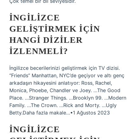
Çok temel bir dil seviyesidir.
İNGILIZCE
GELIŞTIRMEK IÇIN
HANGI DIZILER
IZLENMELI?
İngilizce becerilerinizi geliştirmek için TV dizisi.
“Friends” Manhattan, NYC’de geçiyor ve altı genç
arkadaşın hikayesini anlatıyor: Ross, Rachel,
Monica, Phoebe, Chandler ve Joey. …The Good
Place. …Stranger Things. …Brooklyn 99. …Modern
Family. …The Crown. …Rick and Morty. …Ugly
Betty.Daha fazla makale…•1 Ağustos 2023
İNGILIZCE