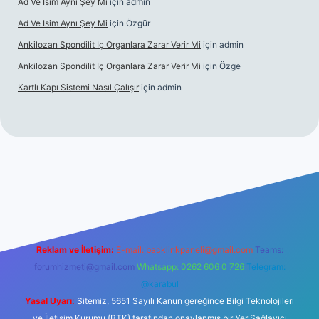
Ad Ve Isim Aynı Şey Mi
için
admin
Ad Ve Isim Aynı Şey Mi
için
Özgür
Ankilozan Spondilit Iç Organlara Zarar Verir Mi
için
admin
Ankilozan Spondilit Iç Organlara Zarar Verir Mi
için
Özge
Kartlı Kapı Sistemi Nasıl Çalışır
için
admin
ilbet
Reklam ve İletişim:
E-mail:
backlinkpaneli@gmail.com
Teams:
forumhizmeti@gmail.com
Whatsapp: 0262 606 0 726
Telegram:
@karabul
Yasal Uyarı:
Sitemiz, 5651 Sayılı Kanun gereğince Bilgi Teknolojileri
ve İletişim Kurumu (BTK) tarafından onaylanmış bir Yer Sağlayıcı