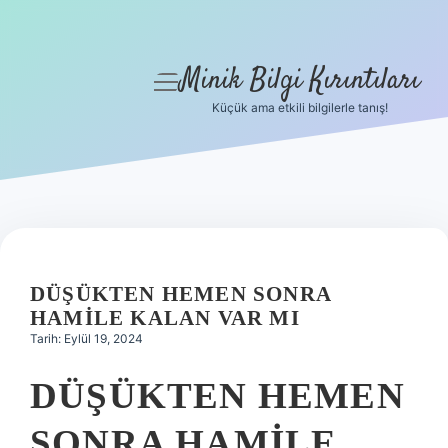
Minik Bilgi Kırıntıları
menüyü
aç
Küçük ama etkili bilgilerle tanış!
Anasayfa
Gizlilik Politikası
Yasal Uyarı
Hakkımızda
DÜŞÜKTEN HEMEN SONRA
HAMILE KALAN VAR MI
Tarih: Eylül 19, 2024
DÜŞÜKTEN HEMEN
SONRA HAMILE