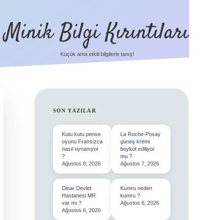
Minik Bilgi Kırıntıları
Küçük ama etkili bilgilerle tanış!
SIDEBAR
SON YAZILAR
Kutu kutu pense
La Roche-Posay
oyunu Fransızca
güneş kremi
nasıl oynanıyor
boykot ediliyor
?
mu ?
Ağustos 8, 2026
Ağustos 7, 2026
Dinar Devlet
Kumru neden
Hastanesi MR
kumru ?
var mı ?
Ağustos 6, 2026
Ağustos 6, 2026