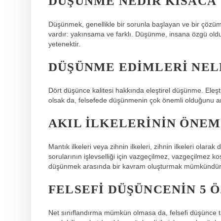
DÜŞÜNME NEDIR KISACA 
Düşünmek, genellikle bir sorunla başlayan ve bir çözüme
vardır: yakınsama ve farklı. Düşünme, insana özgü oldu
yetenektir.
DÜŞÜNME EDIMLERI NEL
Dört düşünce kalitesi hakkında eleştirel düşünme. Eleştir
olsak da, felsefede düşünmenin çok önemli olduğunu
AKIL ILKELERININ ÖNEM
Mantık ilkeleri veya zihnin ilkeleri, zihnin ilkeleri olara
sorularının işlevselliği için vazgeçilmez, vazgeçilmez koş
düşünmek arasında bir kavram oluşturmak mümkündür
FELSEFI DÜŞÜNCENIN 5 Ö
Net sınıflandırma mümkün olmasa da, felsefi düşünce tarz