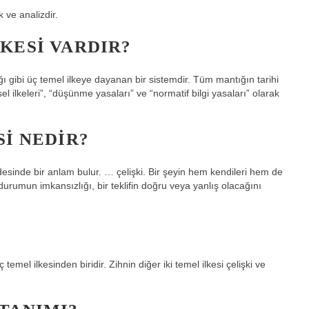
k ve analizdir.
KESI VARDIR?
ğı gibi üç temel ilkeye dayanan bir sistemdir. Tüm mantığın tarihi
nsel ilkeleri”, “düşünme yasaları” ve “normatif bilgi yasaları” olarak
SI NEDIR?
fadesinde bir anlam bulur. … çelişki. Bir şeyin hem kendileri hem de
rumun imkansızlığı, bir teklifin doğru veya yanlış olacağını
temel ilkesinden biridir. Zihnin diğer iki temel ilkesi çelişki ve