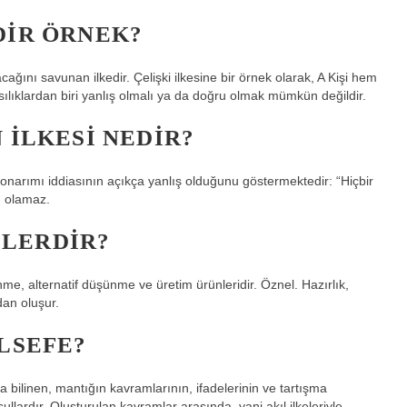
DIR ÖRNEK?
cağını savunan ilkedir. Çelişki ilkesine bir örnek olarak, A Kişi hem
lıklardan biri yanlış olmalı ya da doğru olmak mümkün değildir.
 ILKESI NEDIR?
t onarımı iddiasının açıkça yanlış olduğunu göstermektedir: “Hiçbir
u olamaz.
LERDIR?
şünme, alternatif düşünme ve üretim ürünleridir. Öznel. Hazırlık,
an oluşur.
ELSEFE?
k da bilinen, mantığın kavramlarının, ifadelerinin ve tartışma
ullardır. Oluşturulan kavramlar arasında, yani akıl ilkeleriyle