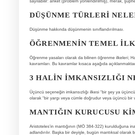
sayılabilir: anket (problem yönlendirilmiş), merak, şüphe
DÜŞÜNME TÜRLERI NELE
Düşünme hakkında düşünmenin sınıflandırılması.
ÖĞRENMENIN TEMEL ILK
Öğrenme yasaları olarak da bilinen öğrenme ilkeleri; Hazı
kavramları. Bu kavramlar kısaca aşağıda açıklanmaktad
3 HALIN İMKANSIZLIĞI N
Üçüncü seçeneğin imkansızlığı ilkesi “bir şey ya üçüncü
olarak “bir yargı veya cümle doğrudur veya üçüncü bir va
MANTIĞIN KURUCUSU KI
Aristoteles’in mantığının (MÖ 384-322) kurulduğuna inan
adlandırılır. Başka bir deyişle, bugün mantıksal olarak b