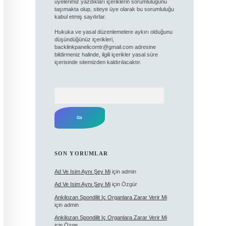
üyelerimiz yazdıkları içeriklerin sorumluluğunu
taşımakta olup, siteye üye olarak bu sorumluluğu
kabul etmiş sayılırlar.
Hukuka ve yasal düzenlemelere aykırı olduğunu
düşündüğünüz içerikleri,
backlinkpanelicomtr@gmail.com
adresine
bildirmeniz halinde, ilgili içerikler yasal süre
içerisinde sitemizden kaldırılacaktır.
Arama
SON YORUMLAR
Ad Ve Isim Aynı Şey Mi
için
admin
Ad Ve Isim Aynı Şey Mi
için
Özgür
Ankilozan Spondilit Iç Organlara Zarar Verir Mi
için
admin
Ankilozan Spondilit Iç Organlara Zarar Verir Mi
için
Özge