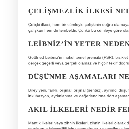
ÇELIŞMEZLIK ILKESI NE
Çelişki ilkesi, hem bir cümleyle çelişkinin doğru olamaya
çalışkan hem de tembeldir. Çünkü bu cümleye göre olası
LEIBNIZ’IN YETER NEDEN
Gottfried Leibniz’in makul temel prensibi (PSR), bisikle
gerçek geçerli veya gerçek olamaz ve hiçbir teklif doğr
DÜŞÜNME AŞAMALARI NE
Birey yeni, farklı, orijinal, orijinal (sentez), ayrımcı dü
inkübasyon, aydınlanma ve değerlendirme dört aşamad
AKIL ILKELERI NEDIR F
Mantık ilkeleri veya zihnin ilkeleri, zihnin ilkeleri olara
sorularının işlevselliği için vazgeçilmez, vazgeçilmez koş