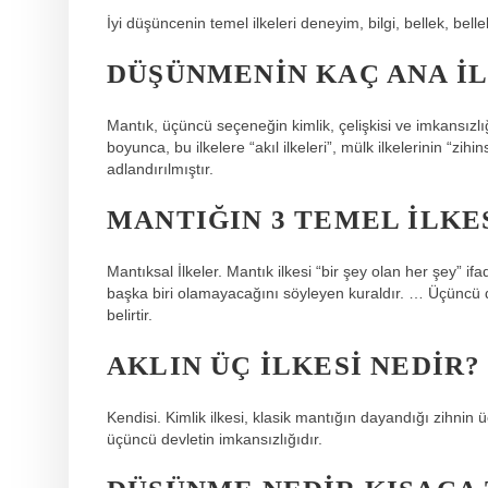
İyi düşüncenin temel ilkeleri deneyim, bilgi, bellek, belle
DÜŞÜNMENIN KAÇ ANA IL
Mantık, üçüncü seçeneğin kimlik, çelişkisi ve imkansızlı
boyunca, bu ilkelere “akıl ilkeleri”, mülk ilkelerinin “zihi
adlandırılmıştır.
MANTIĞIN 3 TEMEL ILKE
Mantıksal İlkeler. Mantık ilkesi “bir şey olan her şey” i
başka biri olamayacağını söyleyen kuraldır. … Üçüncü du
belirtir.
AKLIN ÜÇ ILKESI NEDIR?
Kendisi. Kimlik ilkesi, klasik mantığın dayandığı zihnin üç 
üçüncü devletin imkansızlığıdır.