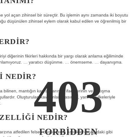
TANIMI?
 yol açan zihinsel bir süreçtir. Bu işlemin aynı zamanda iki boyutu
ğu düşünülen zihinsel eylem olarak kabul edilen ve öğrenilmiş bir
ERDIR?
iyi diğerinin fikirleri hakkında bir yargı olarak anlama eğiliminde
 anlamıyoruz. … yaratıcı düşünme. … önemseme. … dayanışma.
403
I NEDIR?
k da bilinen, mantığın kavramlarının, ifadelerinin ve tartışma
ullardır. Oluşturulan kavramlar arasında, yani akıl ilkeleriyle
.
ZELLIĞI NEDIR?
FORBIDDEN
ına atfedilen felsefi düşüncenin özellikleri aşağıdaki gibi